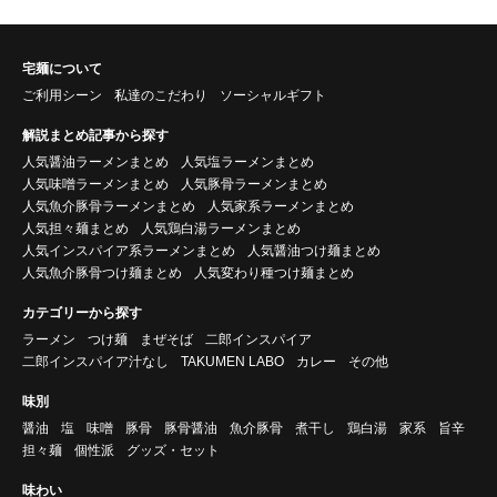
宅麺について
ご利用シーン
私達のこだわり
ソーシャルギフト
解説まとめ記事から探す
人気醤油ラーメンまとめ
人気塩ラーメンまとめ
人気味噌ラーメンまとめ
人気豚骨ラーメンまとめ
人気魚介豚骨ラーメンまとめ
人気家系ラーメンまとめ
人気担々麺まとめ
人気鶏白湯ラーメンまとめ
人気インスパイア系ラーメンまとめ
人気醤油つけ麺まとめ
人気魚介豚骨つけ麺まとめ
人気変わり種つけ麺まとめ
カテゴリーから探す
ラーメン
つけ麺
まぜそば
二郎インスパイア
二郎インスパイア汁なし
TAKUMEN LABO
カレー
その他
味別
醤油
塩
味噌
豚骨
豚骨醤油
魚介豚骨
煮干し
鶏白湯
家系
旨辛
担々麺
個性派
グッズ・セット
味わい