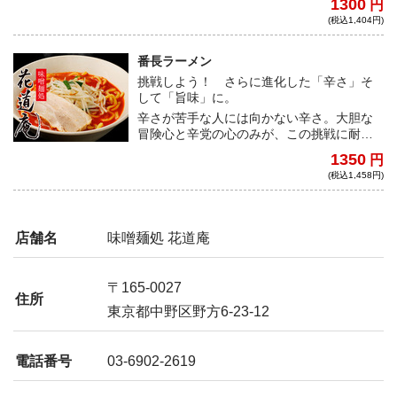
1300
円
和している。辛さの刺激の向こうには、旨
(税込1,404円)
み、甘みがしっかりと感じられ、食欲を強
く呼び起こす。通常の味噌ラーメンとは違
う心地よい刺激の加わった一品を是非お楽
番長ラーメン
しみ頂きたい。
挑戦しよう！ さらに進化した「辛さ」そ
して「旨味」に。
辛さが苦手な人には向かない辛さ。大胆な
冒険心と辛党の心のみが、この挑戦に耐え
抜くことができる。果敢な食通たちのみが
1350
円
味わえる、至高の辛味噌ラーメンは思い切
(税込1,458円)
って挑戦してみる価値ありだ！
店舗名
味噌麺処 花道庵
〒165-0027
住所
東京都中野区野方6-23-12
電話番号
03-6902-2619