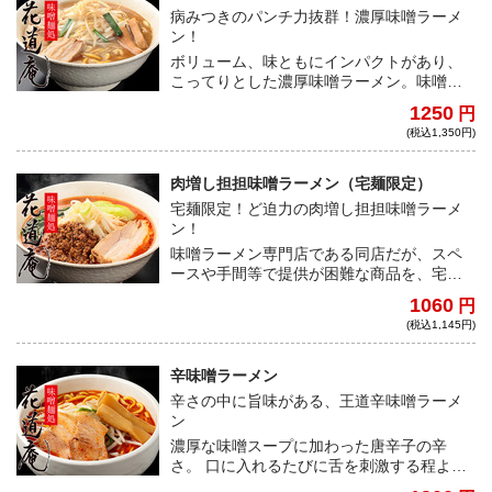
病みつきのパンチ力抜群！濃厚味噌ラーメ
ン！
ボリューム、味ともにインパクトがあり、
こってりとした濃厚味噌ラーメン。味噌ダ
レとスープを中華鍋で合わせ、丁寧に調理
1250
円
された本格味噌ラーメンは、味噌の上質な
(税込1,350円)
味が堪能でき、濃厚ながらあっさりとした
後味を残します。
肉増し担担味噌ラーメン（宅麺限定）
宅麺限定！ど迫力の肉増し担担味噌ラーメ
ン！
味噌ラーメン専門店である同店だが、スペ
ースや手間等で提供が困難な商品を、宅麺
の為だけに今回特別に数量、期間を限定し
1060
円
提供して頂く事に！完全オリジナルの担担
(税込1,145円)
味噌ラーメンは、質・量ともに店主が送る
渾身の一杯。満足度は最高です。
辛味噌ラーメン
辛さの中に旨味がある、王道辛味噌ラーメ
ン
濃厚な味噌スープに加わった唐辛子の辛
さ。 口に入れるたびに舌を刺激する程よい
辛さは、味噌味を壊すことなく、見事に調