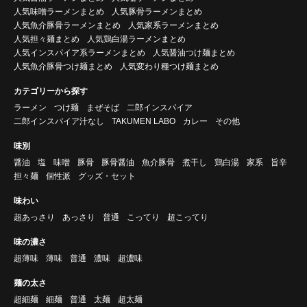
人気味噌ラーメンまとめ
人気豚骨ラーメンまとめ
人気魚介豚骨ラーメンまとめ
人気家系ラーメンまとめ
人気担々麺まとめ
人気鶏白湯ラーメンまとめ
人気インスパイア系ラーメンまとめ
人気醤油つけ麺まとめ
人気魚介豚骨つけ麺まとめ
人気変わり種つけ麺まとめ
カテゴリーから探す
ラーメン
つけ麺
まぜそば
二郎インスパイア
二郎インスパイア汁なし
TAKUMEN LABO
カレー
その他
味別
醤油
塩
味噌
豚骨
豚骨醤油
魚介豚骨
煮干し
鶏白湯
家系
旨辛
担々麺
個性派
グッズ・セット
味わい
超あっさり
あっさり
普通
こってり
超こってり
味の濃さ
超薄味
薄味
普通
濃味
超濃味
麺の太さ
超細麺
細麺
普通
太麺
超太麺