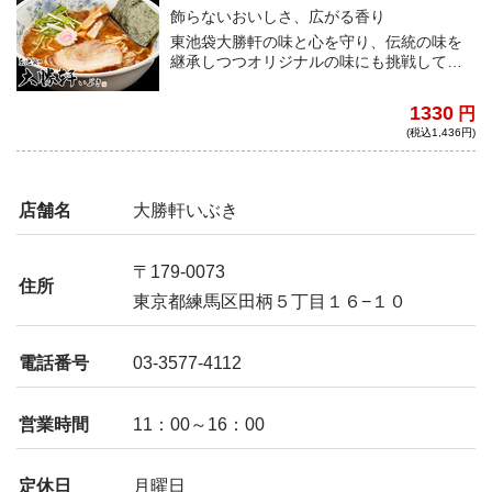
飾らないおいしさ、広がる香り
東池袋大勝軒の味と心を守り、伝統の味を
継承しつつオリジナルの味にも挑戦してい
る「大勝軒いぶき」。深いコクとすっきり
した後味のスープは、動物系のコクに鰹や
1330
円
煮干しの魚介の旨味が活きた、素材の旨味
(税込1,436円)
が融合した一杯。
店舗名
大勝軒いぶき
〒179-0073
住所
東京都練馬区田柄５丁目１６−１０
電話番号
03-3577-4112
営業時間
11：00～16：00
定休日
月曜日