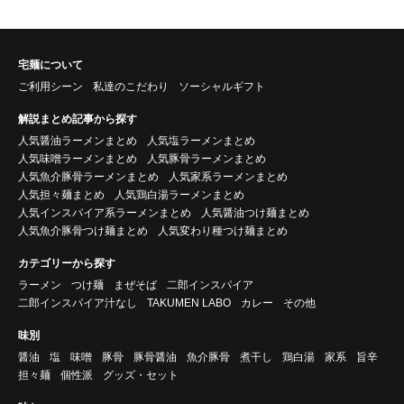
宅麺について
ご利用シーン
私達のこだわり
ソーシャルギフト
解説まとめ記事から探す
人気醤油ラーメンまとめ
人気塩ラーメンまとめ
人気味噌ラーメンまとめ
人気豚骨ラーメンまとめ
人気魚介豚骨ラーメンまとめ
人気家系ラーメンまとめ
人気担々麺まとめ
人気鶏白湯ラーメンまとめ
人気インスパイア系ラーメンまとめ
人気醤油つけ麺まとめ
人気魚介豚骨つけ麺まとめ
人気変わり種つけ麺まとめ
カテゴリーから探す
ラーメン
つけ麺
まぜそば
二郎インスパイア
二郎インスパイア汁なし
TAKUMEN LABO
カレー
その他
味別
醤油
塩
味噌
豚骨
豚骨醤油
魚介豚骨
煮干し
鶏白湯
家系
旨辛
担々麺
個性派
グッズ・セット