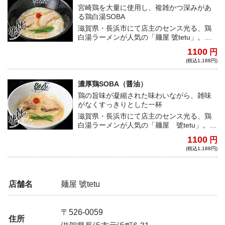
宮崎鶏を大量に使用し、複雑かつ深みがあ
る鶏白湯SOBA
滋賀県・長浜市にて店主のセンス光る、鶏
白湯ラーメンが人気の「麺屋 號tetu」。宮
崎産鶏を大量に使用し、じっくり炊き上げ
1100
円
た熟成スープと、フレッシュスープを毎日
(税込1,188円)
ブレンドする事で、複雑かつ深みのある鶏
の旨味が堪能できる一杯だ。
濃厚鶏SOBA（醤油）
鶏の旨味が凝縮された味わいながら、雑味
がなくすっきりとした一杯
滋賀県・長浜市にて店主のセンス光る、鶏
白湯ラーメンが人気の「麺屋 號tetu」。鶏
ガラをじっくり煮込んでは寝かせる工程を
1100
円
繰り返し、鶏の旨味を凝縮した一杯。雑味
(税込1,188円)
がなくすっきりと飲めながらも濃厚な味わ
いが堪能できる。
店舗名
麺屋 號tetu
〒526-0059
住所