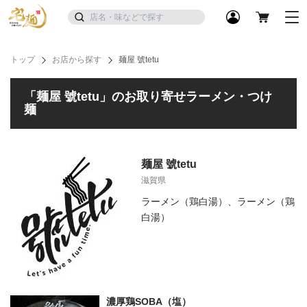
トップ
お店から探す
麺屋 號tetu
「麺屋 號tetu」のお取り寄せラーメン・つけ
麺
麺屋 號tetu
滋賀県
ラーメン（鶏白湯）、ラーメン（鶏
白湯）
濃厚鶏SOBA（塩）