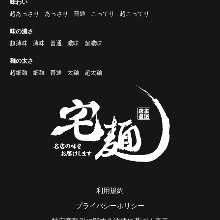
味わい
超あっさり
あっさり
普通
こってり
超こってり
味の濃さ
超薄味
薄味
普通
濃味
超濃味
麺の太さ
超細麺
細麺
普通
太麺
超太麺
利用規約
プライバシーポリシー