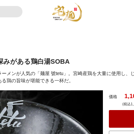
みがある鶏白湯SOBA
ーメンが人気の「麺屋 號tetu」。宮崎産鶏を大量に使用し
ある鶏の旨味が堪能できる一杯だ。
1,1
価格
(税込1,