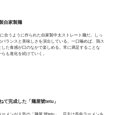
製自家製麺
ープに合うように作られた自家製中太ストレート麺だ。しっ
のバランスと美味しさを演出している。一口噛めば、鶏ス
とした食感が口のなかで楽しめる。常に満足することな
からも進化を続けていく。
て完成した「麺屋號tetu」
メンが人気の「麺屋 號tetu」。店主は長年ラーメンを