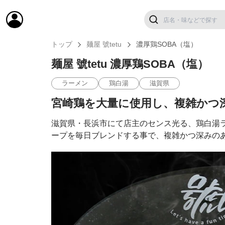
トップ
麺屋 號tetu
濃厚鶏SOBA（塩）
麺屋 號tetu 濃厚鶏SOBA（塩）
ラーメン
鶏白湯
滋賀県
宮崎鶏を大量に使用し、複雑かつ深
滋賀県・長浜市にて店主のセンス光る、鶏白湯ラ
ープを毎日ブレンドする事で、複雑かつ深みの