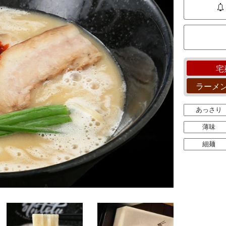
宅
ラーメ
あっさり
薄味
細麺