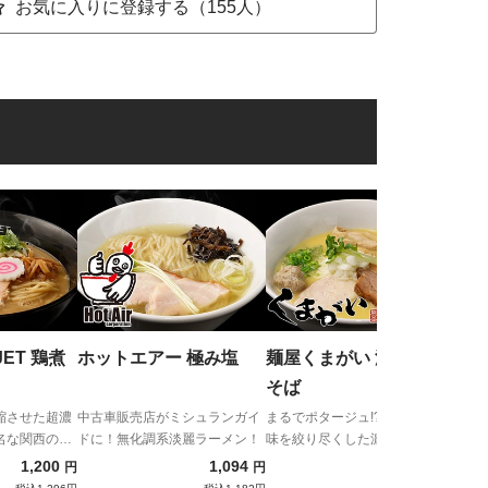
お気に入りに登録する（155人）
葫 
ニン
て！
ET 鶏煮
ホットエアー 極み塩
麺屋くまがい 濃厚塩鶏
そば
縮させた超濃
中古車販売店がミシュランガイ
まるでポタージュ!?極限まで旨
名な関西の
ドに！無化調系淡麗ラーメン！
味を絞り尽くした濃厚鶏白湯
1,200
1,094
1,280
円
円
円