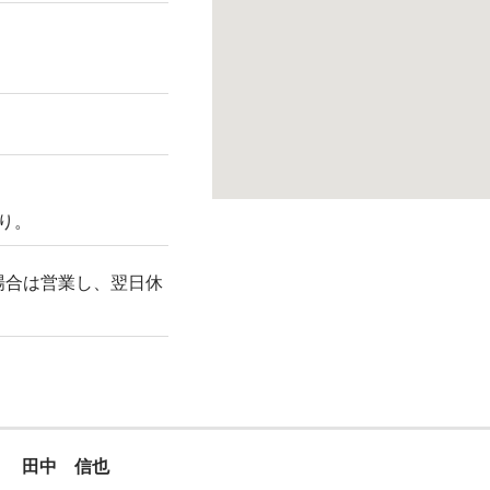
あり。
場合は営業し、翌日休
田中 信也