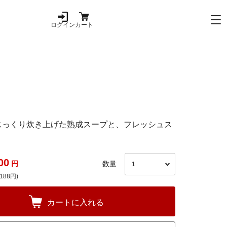
ログイン
カート
、じっくり炊き上げた熟成スープと、フレッシュス
00
円
数量
188円)
カートに入れる