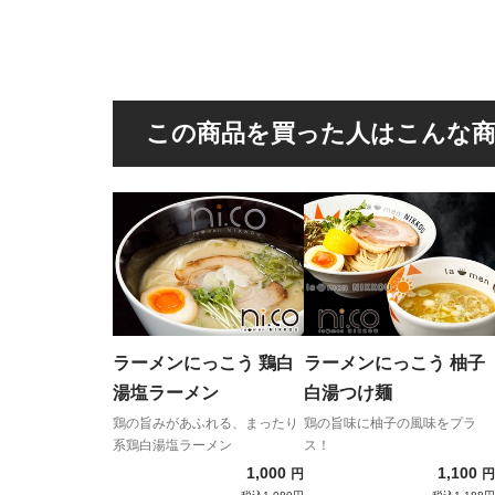
この商品を買った人はこんな
ラーメンにっこう 鶏白
ラーメンにっこう 柚子
湯塩ラーメン
白湯つけ麺
鶏の旨みがあふれる、まったり
鶏の旨味に柚子の風味をプラ
系鶏白湯塩ラーメン
ス！
1,000
1,100
円
円