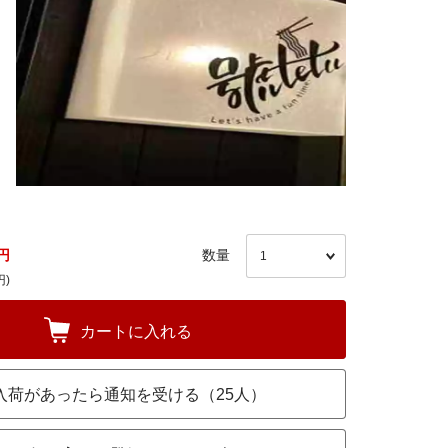
円
数量
円)
カートに入れる
入荷があったら通知を受ける（25人）