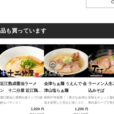
商品も買っています
近江熟成醤油ラーメ
会津らぁ麺 うえんで 会
ラーメン人生J
ン 十二分屋 近江鶏白
津山塩らぁ麺
込みそば
湯醤油（鶏ガラ・魚介
濃口醤油と濃厚白湯スープの絶
昭和47年創業！！希少な会津山
旨味をギュッと凝
妙なバランス！
塩を使用した甘みと深いコクを
厚白湯スープで有
出汁）
感じる美麗スープ！
雄
1,020
1,200
円
円