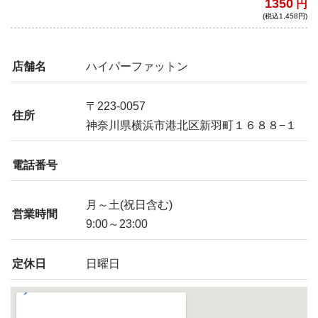
1350
円
に、唐辛子の風味など分厚い味の層が重な
(税込1,458円)
り合い中毒性抜群！
店舗名
ハイパーファットン
〒223-0057
住所
神奈川県横浜市港北区新羽町１６８８−１
電話番号
月～土(祝日含む)
営業時間
9:00～23:00
定休日
日曜日