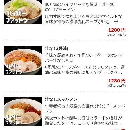
豚と鶏のハイブリッドな旨味！唯一無二
の"F系"ラーメン
圧力寸胴で炊き上げた豚と鶏のマイルドな
旨味が特徴の濃厚乳化スープが絡む、平打
ちストレート麺。しっとりと肉々しい豚は
1200
円
食べ応え抜群。これぞハイパーな進化を遂
(税込1,296円)
げたF系の神髄！
汁なし(醤油)
旨味が凝縮された"F系"スープベースのハイ
パー汁なしそば
F系乳化スープがベースとなったタレは、醤
油の風味と脂の旨味に加えてブラックペッ
パーのキレが炸裂。極太麺の力強い弾力と
1280
円
小麦の香りを直に感じられるF系汁なしが宅
(税込1,382円)
麺に登場！
汁なしスッパメン
中毒者続出！最強の次世代“汁なし”「スッパ
メン」
高級ポン酢の酸味に醤油とラードの旨味が
融合したタレは、こってり爽やかな味わ
い。極太縮れ麺とフライドオニオンの食感