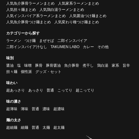
人気魚介豚骨ラーメンまとめ
人気家系ラーメンまとめ
人気担々麺まとめ
人気鶏白湯ラーメンまとめ
人気インスパイア系ラーメンまとめ
人気醤油つけ麺まとめ
人気魚介豚骨つけ麺まとめ
人気変わり種つけ麺まとめ
カテゴリーから探す
ラーメン
つけ麺
まぜそば
二郎インスパイア
二郎インスパイア汁なし
TAKUMEN LABO
カレー
その他
味別
醤油
塩
味噌
豚骨
豚骨醤油
魚介豚骨
煮干し
鶏白湯
家系
旨辛
担々麺
個性派
グッズ・セット
味わい
超あっさり
あっさり
普通
こってり
超こってり
味の濃さ
超薄味
薄味
普通
濃味
超濃味
麺の太さ
超細麺
細麺
普通
太麺
超太麺