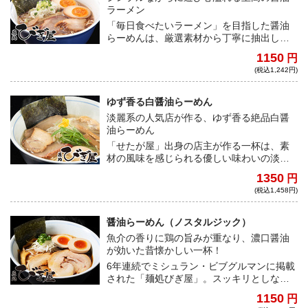
ラーメン
「毎日食べたいラーメン」を目指した醤油
らーめんは、厳選素材から丁寧に抽出した
鶏と醤油を感じる癒し系スｰプ。口に含む
1150
円
と、すっきりとしていながら味わい深い。
(税込1,242円)
また、チャーシューとメンマは二種類ずつ
トッピングしている。
ゆず香る白醤油らーめん
淡麗系の人気店が作る、ゆず香る絶品白醤
油らーめん
「せたが屋」出身の店主が作る一杯は、素
材の風味を感じられる優しい味わいの淡麗
スープに、ゆずがふわりと香る白醤油らー
1350
円
めん。様々な食感や味が楽しめるように、3
(税込1,458円)
種のチャーシューと2種のメンマが入ってお
り、最後まで楽しませてくれる。
醤油らーめん（ノスタルジック）
魚介の香りに鶏の旨みが重なり、濃口醤油
が効いた昔懐かしい一杯！
6年連続でミシュラン・ビブグルマンに掲載
された「麺処びぎ屋」。スッキリとしなが
らも奥深いクリアなスープは、古き良き醤
1150
円
油ラーメンらしさを全面に感じる淡麗醤油