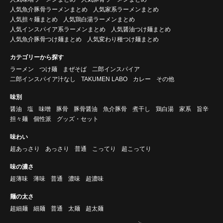
人気魚介豚骨ラーメンまとめ
人気家系ラーメンまとめ
人気担々麺まとめ
人気鶏白湯ラーメンまとめ
人気インスパイア系ラーメンまとめ
人気醤油つけ麺まとめ
人気魚介豚骨つけ麺まとめ
人気変わり種つけ麺まとめ
カテゴリーから探す
ラーメン
つけ麺
まぜそば
二郎インスパイア
二郎インスパイア汁なし
TAKUMEN LABO
カレー
その他
味別
醤油
塩
味噌
豚骨
豚骨醤油
魚介豚骨
煮干し
鶏白湯
家系
旨辛
担々麺
個性派
グッズ・セット
味わい
超あっさり
あっさり
普通
こってり
超こってり
味の濃さ
超薄味
薄味
普通
濃味
超濃味
麺の太さ
超細麺
細麺
普通
太麺
超太麺