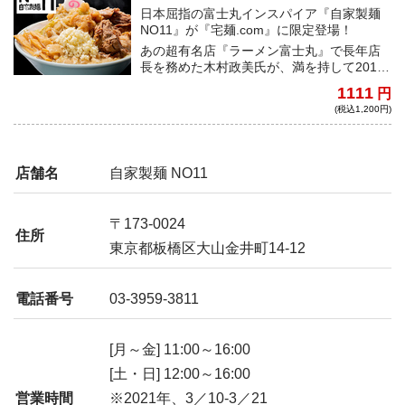
日本屈指の富士丸インスパイア『自家製麺
NO11』が『宅麺.com』に限定登場！
あの超有名店『ラーメン富士丸』で長年店
長を務めた木村政美氏が、満を持して2019
年7月にオープンしたのが『自家製麺
1111
円
NO11』。開店前から大注目で、常に行列の
(税込1,200円)
絶えない超人気店だ。豚の旨味がガンガン
詰まった微乳化スープと、小麦の香りがム
ンムン漂う自家製極太平打麺の最強タッ
グ。クタクタになるまで茹でた野菜と極旨
店舗名
自家製麺 NO11
の味付脂、トレードマークのナルトをトッ
ピングすれば、あのNO11が自宅で味わえ
る！
〒173-0024
住所
東京都板橋区大山金井町14-12
電話番号
03-3959-3811
[月～金] 11:00～16:00
[土・日] 12:00～16:00
営業時間
※2021年、3／10-3／21