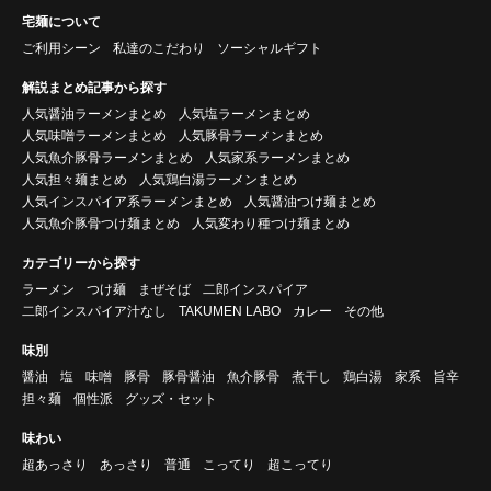
宅麺について
ご利用シーン
私達のこだわり
ソーシャルギフト
解説まとめ記事から探す
人気醤油ラーメンまとめ
人気塩ラーメンまとめ
人気味噌ラーメンまとめ
人気豚骨ラーメンまとめ
人気魚介豚骨ラーメンまとめ
人気家系ラーメンまとめ
人気担々麺まとめ
人気鶏白湯ラーメンまとめ
人気インスパイア系ラーメンまとめ
人気醤油つけ麺まとめ
人気魚介豚骨つけ麺まとめ
人気変わり種つけ麺まとめ
カテゴリーから探す
ラーメン
つけ麺
まぜそば
二郎インスパイア
二郎インスパイア汁なし
TAKUMEN LABO
カレー
その他
味別
醤油
塩
味噌
豚骨
豚骨醤油
魚介豚骨
煮干し
鶏白湯
家系
旨辛
担々麺
個性派
グッズ・セット
味わい
超あっさり
あっさり
普通
こってり
超こってり