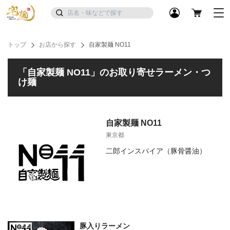
トップ
お店から探す
自家製麺 NO11
「自家製麺 NO11」のお取り寄せラーメン・つ
け麺
自家製麺 NO11
東京都
二郎インスパイア（豚骨醤油）
豚入りラーメン