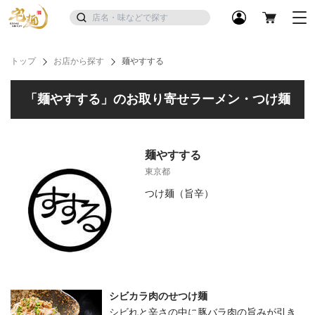
トップ
お店から探す
麺やすする
「麺やすする」のお取り寄せラーメン・つけ麺
麺やすする
東京都
つけ麺（旨辛）
シビカラ肉のせつけ麺
シビれと辛さの中に豚バラ肉の旨みが引き