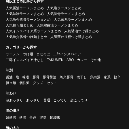
解説まとめ記事から探す
人気醤油ラーメンまとめ
人気塩ラーメンまとめ
人気味噌ラーメンまとめ
人気豚骨ラーメンまとめ
人気魚介豚骨ラーメンまとめ
人気家系ラーメンまとめ
人気担々麺まとめ
人気鶏白湯ラーメンまとめ
人気インスパイア系ラーメンまとめ
人気醤油つけ麺まとめ
人気魚介豚骨つけ麺まとめ
人気変わり種つけ麺まとめ
カテゴリーから探す
ラーメン
つけ麺
まぜそば
二郎インスパイア
二郎インスパイア汁なし
TAKUMEN LABO
カレー
その他
味別
醤油
塩
味噌
豚骨
豚骨醤油
魚介豚骨
煮干し
鶏白湯
家系
旨辛
担々麺
個性派
グッズ・セット
味わい
超あっさり
あっさり
普通
こってり
超こってり
味の濃さ
超薄味
薄味
普通
濃味
超濃味
麺の太さ