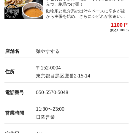
立つ、絶品つけ麺！
動物系と魚介系の出汁をベースに辛さが後
から主張を始め、さらにシビれが後追いし
てくる。とろみのある濃厚つけ汁が麺にし
1100
円
っかり絡み、旨みのある辛さとシビれがさ
(税込1,188円)
らに引き立つ。
店舗名
麺やすする
〒152-0004
住所
東京都目黒区鷹番2-15-14
電話番号
050-5570-5048
11:30〜23:00
営業時間
日曜営業