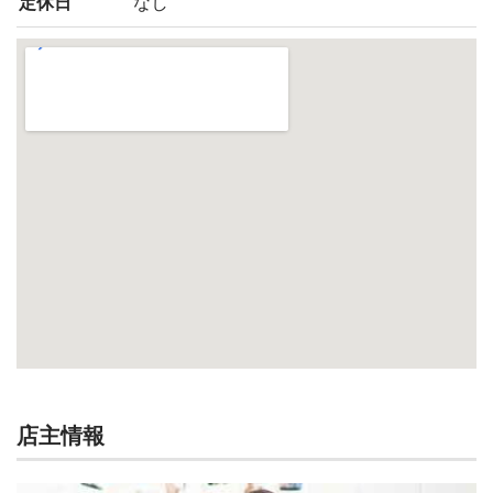
定休日
なし
店主情報