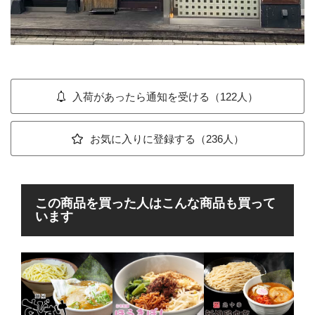
入荷があったら通知を受ける（122人）
お気に入りに登録する（236人）
この商品を買った人はこんな商品も買って
います
丸
け