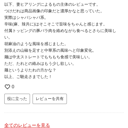
以下、妻ヒアリングによるもの主体のレビューです。
つけだれは商品画像の印象だと濃厚かなと思っていた。
実際はシャバシャバ系。
辛味(麻、辣共に)はそこそこで旨味をちゃんと感じます。
付属トッピングの豚バラ肉を絡めながら食べるとさらに美味し
い。
胡麻油のような風味を感じました。
別添えの山椒を足すと中華系の風味へと印象変化。
麺は中太ストレートでもちもち食感で美味しい。
ただ、たれとの絡みはもう少し欲しい。
麺というよりたれの方かな？
以上、ご馳走さまでした！
0
役に立った
レビューを共有
全てのレビューを見る