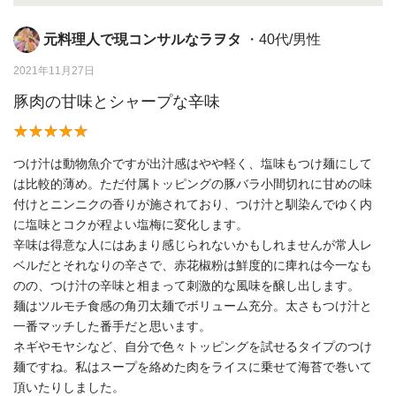
元料理人で現コンサルなラヲタ
・40代/男性
2021年11月27日
豚肉の甘味とシャープな辛味
つけ汁は動物魚介ですが出汁感はやや軽く、塩味もつけ麺にして
は比較的薄め。ただ付属トッピングの豚バラ小間切れに甘めの味
付けとニンニクの香りが施されており、つけ汁と馴染んでゆく内
に塩味とコクが程よい塩梅に変化します。
辛味は得意な人にはあまり感じられないかもしれませんが常人レ
ベルだとそれなりの辛さで、赤花椒粉は鮮度的に痺れは今一なも
のの、つけ汁の辛味と相まって刺激的な風味を醸し出します。
麺はツルモチ食感の角刃太麺でボリューム充分。太さもつけ汁と
一番マッチした番手だと思います。
ネギやモヤシなど、自分で色々トッピングを試せるタイプのつけ
麺ですね。私はスープを絡めた肉をライスに乗せて海苔で巻いて
頂いたりしました。