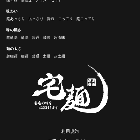
味わい
超あっさり
あっさり
普通
こってり
超こってり
味の濃さ
超薄味
薄味
普通
濃味
超濃味
麺の太さ
超細麺
細麺
普通
太麺
超太麺
利用規約