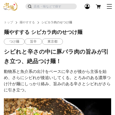
トップ
麺やすする
シビカラ肉のせつけ麺
麺やすする シビカラ肉のせつけ麺
つけ麺
旨辛
東京都
シビれと辛さの中に豚バラ肉の旨みが引
き立つ、絶品つけ麺！
動物系と魚介系の出汁をベースに辛さが後から主張を始
め、さらにシビれが後追いしてくる。とろみのある濃厚つ
け汁が麺にしっかり絡み、旨みのある辛さとシビれがさら
に引き立つ。