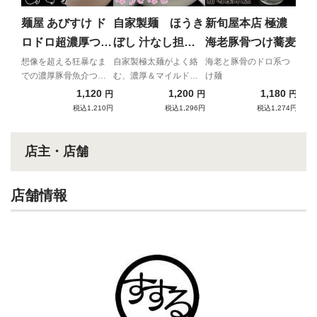
遂に
麺！
麺屋 あびすけ ド
自家製麺 ほうき
新旬屋本店 極濃
ロドロ超濃厚つけ
ぼし 汁なし担々
海老豚骨つけ蕎麦
麺
麺
想像を超える狂暴なま
自家製極太麺がよく絡
海老と豚骨のドロ系つ
での濃厚豚骨魚介つけ
む、濃厚＆マイルドな
け麺
麺
汁なし担々麺！
1,120
1,200
1,180
円
円
円
税込1,210円
税込1,296円
税込1,274円
店主・店舗
店舗情報