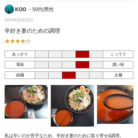
KOO
・50代/男性
2024年02月22日
辛好き妻のための調理
あっさり
こってり
薄味
濃い味
細麺
太麺
私は辛いのが苦手なため、辛好き妻のために取り寄せ&調理。