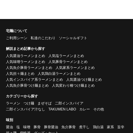
宅麺について
ご利用シーン
私達のこだわり
ソーシャルギフト
解説まとめ記事から探す
人気醤油ラーメンまとめ
人気塩ラーメンまとめ
人気味噌ラーメンまとめ
人気豚骨ラーメンまとめ
人気魚介豚骨ラーメンまとめ
人気家系ラーメンまとめ
人気担々麺まとめ
人気鶏白湯ラーメンまとめ
人気インスパイア系ラーメンまとめ
人気醤油つけ麺まとめ
人気魚介豚骨つけ麺まとめ
人気変わり種つけ麺まとめ
カテゴリーから探す
ラーメン
つけ麺
まぜそば
二郎インスパイア
二郎インスパイア汁なし
TAKUMEN LABO
カレー
その他
味別
醤油
塩
味噌
豚骨
豚骨醤油
魚介豚骨
煮干し
鶏白湯
家系
旨辛
担々麺
個性派
グッズ・セット