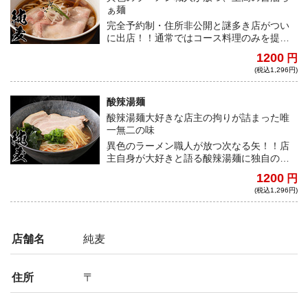
ぁ麺
完全予約制・住所非公開と謎多き店がつい
に出店！！通常ではコース料理のみを提供
する予約困難店の一杯を宅麺でご堪能あ
1200
円
れ！
(税込1,296円)
酸辣湯麺
酸辣湯麺大好きな店主の拘りが詰まった唯
一無二の味
異色のラーメン職人が放つ次なる矢！！店
主自身が大好きと語る酸辣湯麺に独自のア
レンジを施し、花椒を効かせた絶品の酸っ
1200
円
ぱ辛旨い一杯。
(税込1,296円)
店舗名
純麦
住所
〒