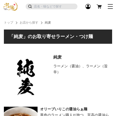
トップ
お店から探す
純麦
「純麦」のお取り寄せラーメン・つけ麺
純麦
ラーメン（醤油）、ラーメン（旨
辛）
オリーブいりこの醤油らぁ麺
異色のラーメン職人が放つ、至高の醤油ら