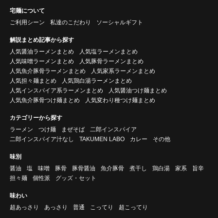
宅麺について
ご利用シーン
私達のこだわり
ソーシャルギフト
解説まとめ記事から探す
人気醤油ラーメンまとめ
人気塩ラーメンまとめ
人気味噌ラーメンまとめ
人気豚骨ラーメンまとめ
人気魚介豚骨ラーメンまとめ
人気家系ラーメンまとめ
人気担々麺まとめ
人気鶏白湯ラーメンまとめ
人気インスパイア系ラーメンまとめ
人気醤油つけ麺まとめ
人気魚介豚骨つけ麺まとめ
人気変わり種つけ麺まとめ
カテゴリーから探す
ラーメン
つけ麺
まぜそば
二郎インスパイア
二郎インスパイア汁なし
TAKUMEN LABO
カレー
その他
味別
醤油
塩
味噌
豚骨
豚骨醤油
魚介豚骨
煮干し
鶏白湯
家系
旨辛
担々麺
個性派
グッズ・セット
味わい
超あっさり
あっさり
普通
こってり
超こってり