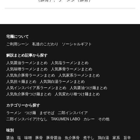
宅麺について
ご利用シーン
私達のこだわり
ソーシャルギフト
解説まとめ記事から探す
人気醤油ラーメンまとめ
人気塩ラーメンまとめ
人気味噌ラーメンまとめ
人気豚骨ラーメンまとめ
人気魚介豚骨ラーメンまとめ
人気家系ラーメンまとめ
人気担々麺まとめ
人気鶏白湯ラーメンまとめ
人気インスパイア系ラーメンまとめ
人気醤油つけ麺まとめ
人気魚介豚骨つけ麺まとめ
人気変わり種つけ麺まとめ
カテゴリーから探す
ラーメン
つけ麺
まぜそば
二郎インスパイア
二郎インスパイア汁なし
TAKUMEN LABO
カレー
その他
味別
醤油
塩
味噌
豚骨
豚骨醤油
魚介豚骨
煮干し
鶏白湯
家系
旨辛