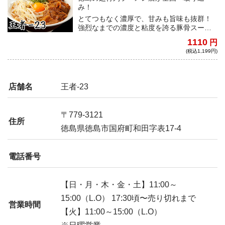
み！
とてつもなく濃厚で、甘みも旨味も抜群！
強烈なまでの濃度と粘度を誇る豚骨スープ
は、その中毒性が特徴で、生卵を加えるこ
1110
円
とで、まろやかさが加わり、唯一無二のラ
(税込1,199円)
ーメンだ！
店舗名
王者-23
〒779-3121
住所
徳島県徳島市国府町和田字表17-4
電話番号
【日・月・木・金・土】11:00～
15:00（L.O） 17:30頃〜売り切れまで
営業時間
【火】11:00～15:00（L.O）