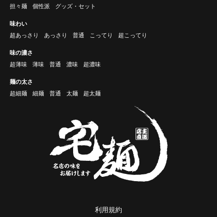
担々麺
個性派
グッズ・セット
味わい
超あっさり
あっさり
普通
こってり
超こってり
味の濃さ
超薄味
薄味
普通
濃味
超濃味
麺の太さ
超細麺
細麺
普通
太麺
超太麺
利用規約