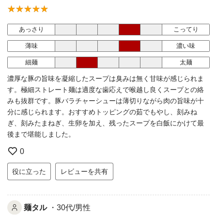
あっさり
こってり
薄味
濃い味
細麺
太麺
濃厚な豚の旨味を凝縮したスープは臭みは無く甘味が感じられま
す。極細ストレート麺は適度な歯応えで喉越し良くスープとの絡
みも抜群です。豚バラチャーシューは薄切りながら肉の旨味が十
分に感じられます。おすすめトッピングの茹でもやし、刻みね
ぎ、刻みたまねぎ、生卵を加え、残ったスープを白飯にかけて最
後まで堪能しました。
0
役に立った
レビューを共有
麺タル
・30代/男性