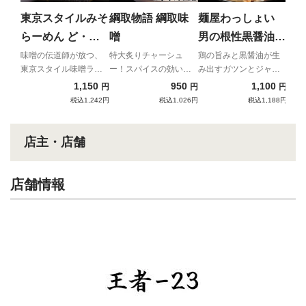
どろ
った
東京スタイルみそ
綱取物語 綱取味
麺屋わっしょい
メン
らーめん ど・み
噌
男の根性黒醤油
そ 特みそこって
（チャーシュー付
味噌の伝道師が放つ、
特大炙りチャーシュ
鶏の旨みと黒醤油が生
東京スタイル味噌ラー
ー！スパイスの効いた
み出すガツンとジャン
り
き）
メン
札幌味噌
キーなインスパイア
1,150
950
1,100
円
円
円
税込1,242円
税込1,026円
税込1,188円
店主・店舗
店舗情報