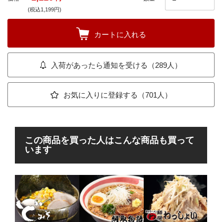
(税込1,199円)
カートに入れる
入荷があったら通知を受ける（289人）
お気に入りに登録する（701人）
この商品を買った人はこんな商品も買って
います
豚
じ
骨