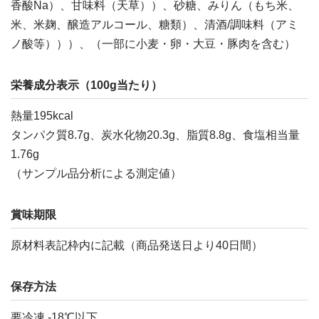
香酸Na）、甘味料（天草））、砂糖、みりん（もち米、
米、米麹、醸造アルコール、糖類）、清酒/調味料（アミ
ノ酸等）））、（一部に小麦・卵・大豆・豚肉を含む）
栄養成分表示（100g当たり）
熱量195kcal
タンパク質8.7g、炭水化物20.3g、脂質8.8g、食塩相当量
1.76g
（サンプル品分析による測定値）
賞味期限
原材料表記枠内に記載（商品発送日より40日間）
保存方法
要冷凍 -18℃以下