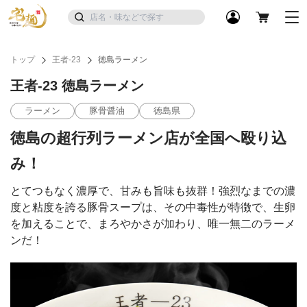
トップ
王者-23
徳島ラーメン
王者-23 徳島ラーメン
ラーメン
豚骨醤油
徳島県
徳島の超行列ラーメン店が全国へ殴り込
み！
とてつもなく濃厚で、甘みも旨味も抜群！強烈なまでの濃
度と粘度を誇る豚骨スープは、その中毒性が特徴で、生卵
を加えることで、まろやかさが加わり、唯一無二のラーメ
ンだ！