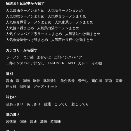
解説まとめ記事から探す
人気醤油ラーメンまとめ
人気塩ラーメンまとめ
人気味噌ラーメンまとめ
人気豚骨ラーメンまとめ
人気魚介豚骨ラーメンまとめ
人気家系ラーメンまとめ
人気担々麺まとめ
人気鶏白湯ラーメンまとめ
人気インスパイア系ラーメンまとめ
人気醤油つけ麺まとめ
人気魚介豚骨つけ麺まとめ
人気変わり種つけ麺まとめ
カテゴリーから探す
ラーメン
つけ麺
まぜそば
二郎インスパイア
二郎インスパイア汁なし
TAKUMEN LABO
カレー
その他
味別
醤油
塩
味噌
豚骨
豚骨醤油
魚介豚骨
煮干し
鶏白湯
家系
旨辛
担々麺
個性派
グッズ・セット
味わい
超あっさり
あっさり
普通
こってり
超こってり
味の濃さ
超薄味
薄味
普通
濃味
超濃味