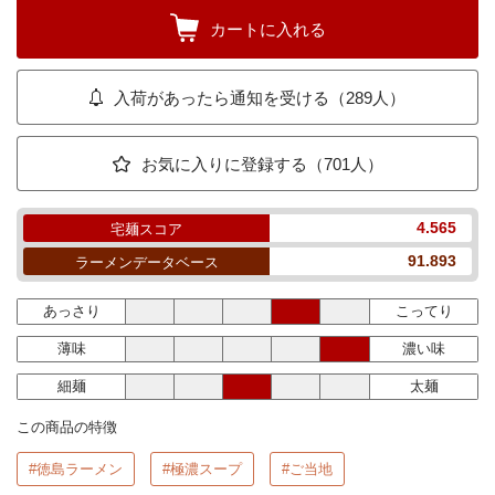
カートに入れる
入荷があったら通知を受ける（289人）
お気に入りに登録する（701人）
4.565
宅麺スコア
91.893
ラーメンデータベース
あっさり
こってり
薄味
濃い味
細麺
太麺
この商品の特徴
#徳島ラーメン
#極濃スープ
#ご当地