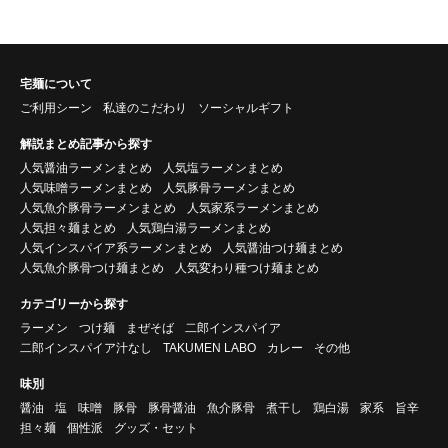
宅麺について
ご利用シーン
私達のこだわり
ソーシャルギフト
解説まとめ記事から探す
人気醤油ラーメンまとめ
人気塩ラーメンまとめ
人気味噌ラーメンまとめ
人気豚骨ラーメンまとめ
人気魚介豚骨ラーメンまとめ
人気家系ラーメンまとめ
人気担々麺まとめ
人気鶏白湯ラーメンまとめ
人気インスパイア系ラーメンまとめ
人気醤油つけ麺まとめ
人気魚介豚骨つけ麺まとめ
人気変わり種つけ麺まとめ
カテゴリーから探す
ラーメン
つけ麺
まぜそば
二郎インスパイア
二郎インスパイア汁なし
TAKUMEN LABO
カレー
その他
味別
醤油
塩
味噌
豚骨
豚骨醤油
魚介豚骨
煮干し
鶏白湯
家系
旨辛
担々麺
個性派
グッズ・セット