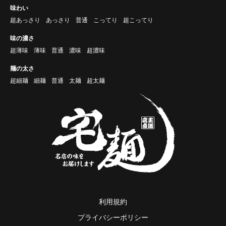
味わい
超あっさり
あっさり
普通
こってり
超こってり
味の濃さ
超薄味
薄味
普通
濃味
超濃味
麺の太さ
超細麺
細麺
普通
太麺
超太麺
利用規約
プライバシーポリシー