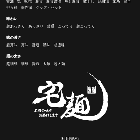
醤油
塩
味噌
豚骨
豚骨醤油
魚介豚骨
煮干し
鶏白湯
家系
旨辛
担々麺
個性派
グッズ・セット
味わい
超あっさり
あっさり
普通
こってり
超こってり
味の濃さ
超薄味
薄味
普通
濃味
超濃味
麺の太さ
超細麺
細麺
普通
太麺
超太麺
利用規約