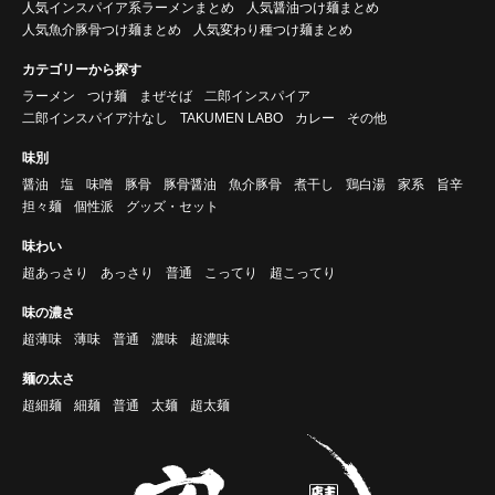
人気インスパイア系ラーメンまとめ
人気醤油つけ麺まとめ
人気魚介豚骨つけ麺まとめ
人気変わり種つけ麺まとめ
カテゴリーから探す
ラーメン
つけ麺
まぜそば
二郎インスパイア
二郎インスパイア汁なし
TAKUMEN LABO
カレー
その他
味別
醤油
塩
味噌
豚骨
豚骨醤油
魚介豚骨
煮干し
鶏白湯
家系
旨辛
担々麺
個性派
グッズ・セット
味わい
超あっさり
あっさり
普通
こってり
超こってり
味の濃さ
超薄味
薄味
普通
濃味
超濃味
麺の太さ
超細麺
細麺
普通
太麺
超太麺