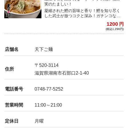
実のたましい！
凝縮された鰹の旨味と香り！鰹を知り尽く
した武士が放つコクと深み！ガチンコな出
会いが紡いだ魂の一杯！
1200
円
(税込1,296円)
店舗名
天下ご麺
〒520-3114
住所
滋賀県湖南市石部口2-1-40
電話番号
0748-77-5252
営業時間
11:00～21:00
定休日
月曜