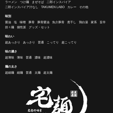
ラーメン
つけ麺
まぜそば
二郎インスパイア
二郎インスパイア汁なし
TAKUMEN LABO
カレー
その他
味別
醤油
塩
味噌
豚骨
豚骨醤油
魚介豚骨
煮干し
鶏白湯
家系
旨辛
担々麺
個性派
グッズ・セット
味わい
超あっさり
あっさり
普通
こってり
超こってり
味の濃さ
超薄味
薄味
普通
濃味
超濃味
麺の太さ
超細麺
細麺
普通
太麺
超太麺