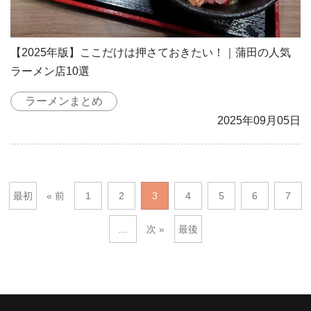
【2025年版】ここだけは押さておきたい！｜蒲田の人気
ラーメン店10選
ラーメンまとめ
2025年09月05日
最初
« 前
1
2
3
4
5
6
7
…
次 »
最後