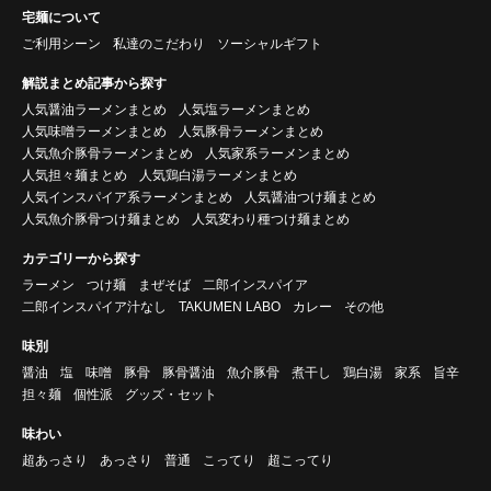
宅麺について
ご利用シーン
私達のこだわり
ソーシャルギフト
解説まとめ記事から探す
人気醤油ラーメンまとめ
人気塩ラーメンまとめ
人気味噌ラーメンまとめ
人気豚骨ラーメンまとめ
人気魚介豚骨ラーメンまとめ
人気家系ラーメンまとめ
人気担々麺まとめ
人気鶏白湯ラーメンまとめ
人気インスパイア系ラーメンまとめ
人気醤油つけ麺まとめ
人気魚介豚骨つけ麺まとめ
人気変わり種つけ麺まとめ
カテゴリーから探す
ラーメン
つけ麺
まぜそば
二郎インスパイア
二郎インスパイア汁なし
TAKUMEN LABO
カレー
その他
味別
醤油
塩
味噌
豚骨
豚骨醤油
魚介豚骨
煮干し
鶏白湯
家系
旨辛
担々麺
個性派
グッズ・セット
味わい
超あっさり
あっさり
普通
こってり
超こってり