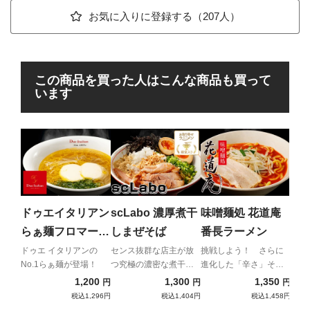
お気に入りに登録する（207人）
この商品を買った人はこんな商品も買って
います
ME
FI
最強
超極
ドゥエイタリアン
scLabo 濃厚煮干
味噌麺処 花道庵
らぁ麺フロマージ
しまぜそば
番長ラーメン
ュ
ドゥエ イタリアンの
センス抜群な店主が放
挑戦しよう！ さらに
No.1らぁ麺が登場！
つ究極の濃密な煮干し
進化した「辛さ」そし
まぜそば！
て「旨味」に。
1,200
1,300
1,350
円
円
円
税込1,296円
税込1,404円
税込1,458円