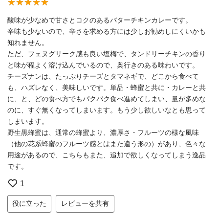
酸味が少なめで甘さとコクのあるバターチキンカレーです。
辛味も少ないので、辛さを求める方には少しお勧めしにくいかも
知れません。
ただ、フェヌグリーク感も良い塩梅で、タンドリーチキンの香り
と味が程よく溶け込んでいるので、奥行きのある味わいです。
チーズナンは、たっぷりチーズとタマネギで、どこから食べて
も、ハズレなく、美味しいです。単品・蜂蜜と共に・カレーと共
に、と、どの食べ方でもパクパク食べ進めてしまい、量が多めな
のに、すぐ無くなってしまいます。もう少し欲しいなとも思って
しまいます。
野生黒蜂蜜は、通常の蜂蜜より、濃厚さ・フルーツの様な風味
（他の花系蜂蜜のフルーツ感とはまた違う形の）があり、色々な
用途があるので、こちらもまた、追加で欲しくなってしまう逸品
です。
1
役に立った
レビューを共有