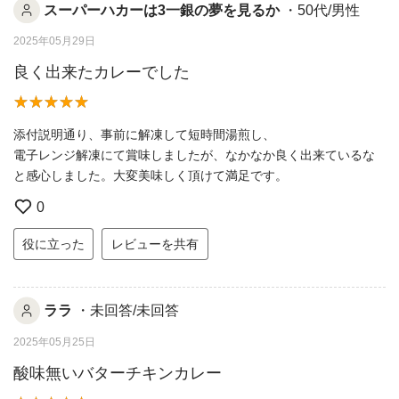
スーパーハカーは3一銀の夢を見るか
・50代/男性
2025年05月29日
良く出来たカレーでした
添付説明通り、事前に解凍して短時間湯煎し、
電子レンジ解凍にて賞味しましたが、なかなか良く出来ているな
と感心しました。大変美味しく頂けて満足です。
0
役に立った
レビューを共有
ララ
・未回答/未回答
2025年05月25日
酸味無いバターチキンカレー