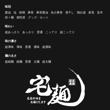
味別
醤油
塩
味噌
豚骨
豚骨醤油
魚介豚骨
煮干し
鶏白湯
家系
旨辛
担々麺
個性派
グッズ・セット
味わい
超あっさり
あっさり
普通
こってり
超こってり
味の濃さ
超薄味
薄味
普通
濃味
超濃味
麺の太さ
超細麺
細麺
普通
太麺
超太麺