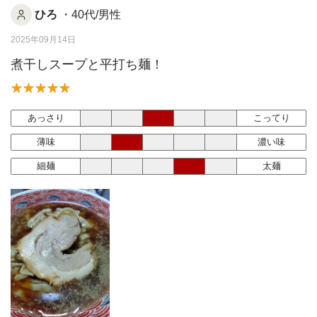
ひろ
・40代/男性
2025年09月14日
煮干しスープと平打ち麺！
あっさり
こってり
薄味
濃い味
細麺
太麺