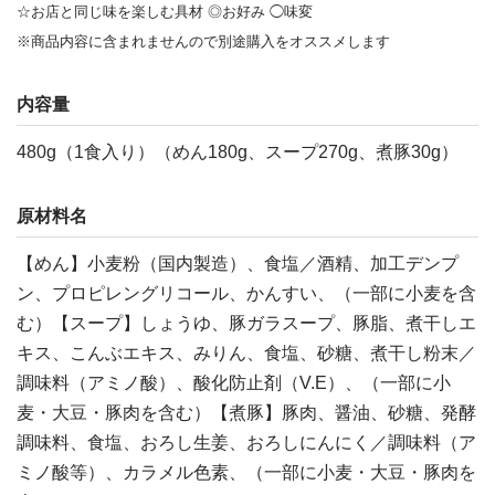
☆お店と同じ味を楽しむ具材 ◎お好み ◯味変
※商品内容に含まれませんので別途購入をオススメします
内容量
480g（1食入り）（めん180g、スープ270g、煮豚30g）
原材料名
【めん】小麦粉（国内製造）、食塩／酒精、加工デンプ
ン、プロピレングリコール、かんすい、（一部に小麦を含
む）【スープ】しょうゆ、豚ガラスープ、豚脂、煮干しエ
キス、こんぶエキス、みりん、食塩、砂糖、煮干し粉末／
調味料（アミノ酸）、酸化防止剤（V.E）、（一部に小
麦・大豆・豚肉を含む）【煮豚】豚肉、醤油、砂糖、発酵
調味料、食塩、おろし生姜、おろしにんにく／調味料（ア
ミノ酸等）、カラメル色素、（一部に小麦・大豆・豚肉を