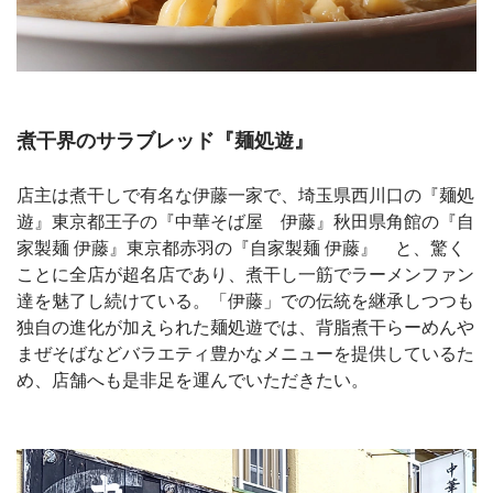
煮干界のサラブレッド『麺処遊』
店主は煮干しで有名な伊藤一家で、埼玉県西川口の『麺処
遊』東京都王子の『中華そば屋 伊藤』秋田県角館の『自
家製麺 伊藤』東京都赤羽の『自家製麺 伊藤』 と、驚く
ことに全店が超名店であり、煮干し一筋でラーメンファン
達を魅了し続けている。「伊藤」での伝統を継承しつつも
独自の進化が加えられた麺処遊では、背脂煮干らーめんや
まぜそばなどバラエティ豊かなメニューを提供しているた
め、店舗へも是非足を運んでいただきたい。