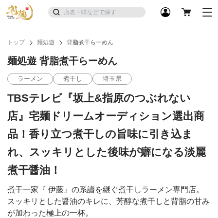
トップ
麺処遊
背脂煮干らーめん
麺処遊 背脂煮干らーめん
ラーメン
煮干し
埼玉県
TBSテレビ『坂上&指原のつぶれない
店』宅麺ドリームオーディション選出商
品！香り立つ煮干しの旨味に引き込ま
れ、スッキリとした後味が癖になる淡麗
煮干醤油！
煮干一家『 伊藤』の系譜を継ぐ煮干しラーメン専門店。
スッキリとした醤油のキレに、芳醇な煮干しと背脂の甘み
が加わった極上の一杯。