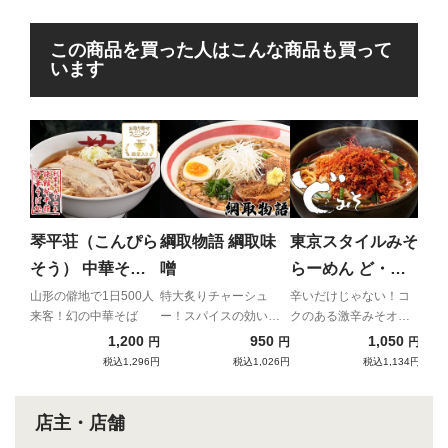
この商品を買った人はこんな商品も買って
います
麺処
め
豚骨
た濃
琴平荘（こんぴら
綱取物語 綱取味
東京スタイルみそ
モチ
そう） 中華そば
噌
らーめん ど・み
（あっさり）
そ みそオロチョ
山形の僻地で1日500人
特大炙りチャーシュ
辛いだけじゃない！コ
来客！幻の中華そば
ー！スパイスの効いた
クのある激辛みそオロ
ンらーめん
札幌味噌
チョンラーメン
1,200
950
1,050
円
円
円
税込1,296円
税込1,026円
税込1,134円
店主・店舗