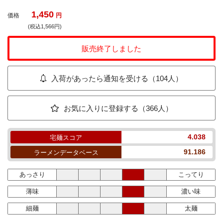
1,450
価格
円
(税込1,566円)
販売終了しました
入荷があったら通知を受ける（104人）
お気に入りに登録する（366人）
4.038
宅麺スコア
91.186
ラーメンデータベース
あっさり
こってり
薄味
濃い味
細麺
太麺