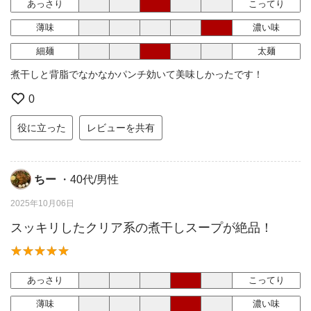
あっさり
こってり
薄味
濃い味
細麺
太麺
煮干しと背脂でなかなかパンチ効いて美味しかったです！
0
役に立った
レビューを共有
ちー
・40代/男性
2025年10月06日
スッキリしたクリア系の煮干しスープが絶品！
あっさり
こってり
薄味
濃い味