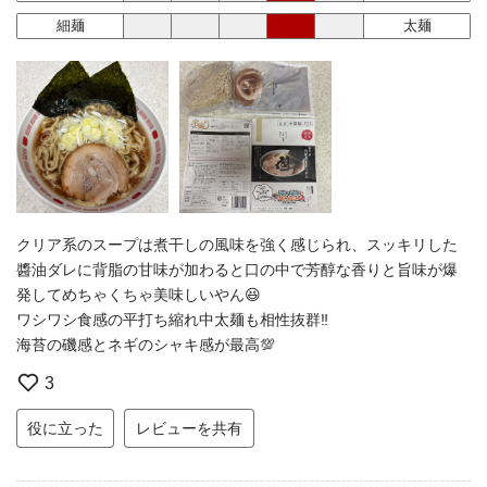
細麺
太麺
クリア系のスープは煮干しの風味を強く感じられ、スッキリした
醬油ダレに背脂の甘味が加わると口の中で芳醇な香りと旨味が爆
発してめちゃくちゃ美味しいやん😆
ワシワシ食感の平打ち縮れ中太麺も相性抜群‼️
海苔の磯感とネギのシャキ感が最高💯
3
役に立った
レビューを共有