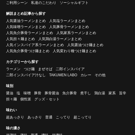
ご利用シーン
私達のこだわり
ソーシャルギフト
解説まとめ記事から探す
人気醤油ラーメンまとめ
人気塩ラーメンまとめ
人気味噌ラーメンまとめ
人気豚骨ラーメンまとめ
人気魚介豚骨ラーメンまとめ
人気家系ラーメンまとめ
人気担々麺まとめ
人気鶏白湯ラーメンまとめ
人気インスパイア系ラーメンまとめ
人気醤油つけ麺まとめ
人気魚介豚骨つけ麺まとめ
人気変わり種つけ麺まとめ
カテゴリーから探す
ラーメン
つけ麺
まぜそば
二郎インスパイア
二郎インスパイア汁なし
TAKUMEN LABO
カレー
その他
味別
醤油
塩
味噌
豚骨
豚骨醤油
魚介豚骨
煮干し
鶏白湯
家系
旨辛
担々麺
個性派
グッズ・セット
味わい
超あっさり
あっさり
普通
こってり
超こってり
味の濃さ