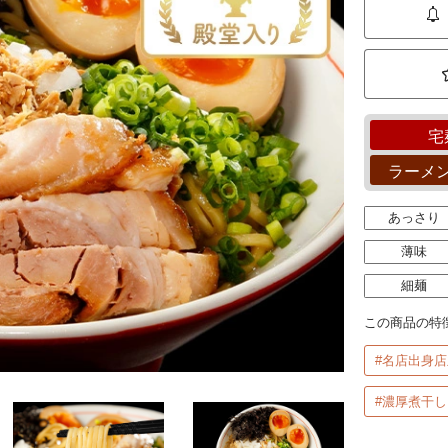
宅
ラーメ
あっさり
薄味
細麺
この商品の特
#名店出身店
#濃厚煮干し