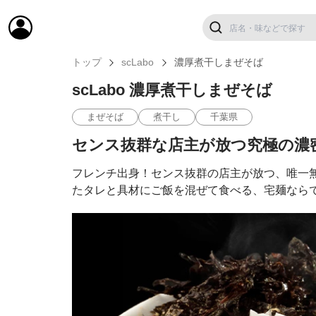
トップ
scLabo
濃厚煮干しまぜそば
scLabo 濃厚煮干しまぜそば
まぜそば
煮干し
千葉県
センス抜群な店主が放つ究極の濃
フレンチ出身！センス抜群の店主が放つ、唯一
たタレと具材にご飯を混ぜて食べる、宅麺なら