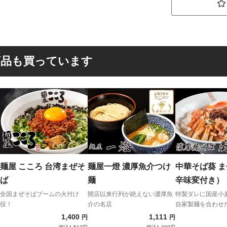
商品も買っています
麺屋 こころ 台湾まぜそ
麺屋一燈 濃厚魚介つけ
中華そば葵 ま
ば
麺
辛味変付き）
全国まぜそばブームの火付け
開店以来行列が絶えない濃厚魚
特製ダレに国産小
役！
介の名店
自家製麺を合わせ
1,400
1,111
円
円