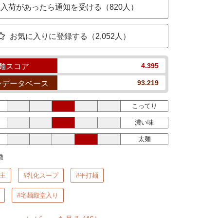
入荷があったら通知を受ける（820人）
お気に入りに登録する（2,052人）
4.395
麺スコア
93.219
ンデータベース
こってり
濃い味
太麺
徴
主
#乳化スープ
#平打麺
#宅麺殿堂入り