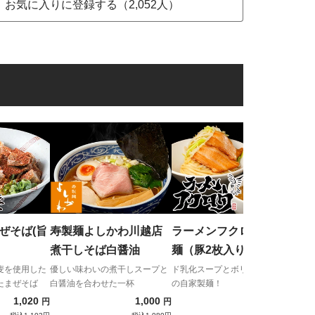
お気に入りに登録する（2,052人）
中華
ソ
絶品
めの
ば！
ぜそば(旨
寿製麺よしかわ川越店
ラーメンフクロウ つけ
煮干しそば白醤油
麺（豚2枚入り）
麦を使用した
優しい味わいの煮干しスープと
ド乳化スープとボリューム満点
たまぜそば
白醤油を合わせた一杯
の自家製麺！
1,020
1,000
1,200
円
円
円