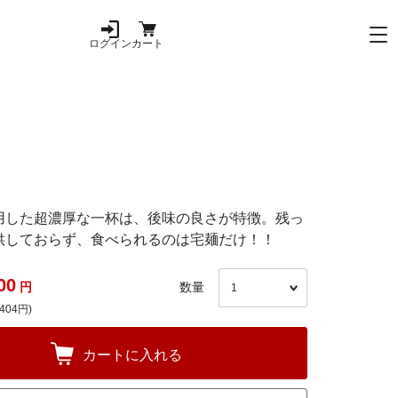
ログイン
カート
用した超濃厚な一杯は、後味の良さが特徴。残っ
供しておらず、食べられるのは宅麺だけ！！
00
円
数量
404円)
カートに入れる