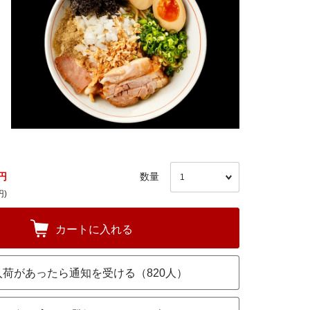
円
数量
円)
カートに入れる
入荷があったら通知を受ける（820人）