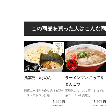
この商品を買った人はこんな
風雲児 つけめん
ラーメンマン こってり
とんこつ
開店以来行列を作り続ける鶏ベ
宮崎県のカリスマ店！ドロドロ
ーストロトロつけ麺
系ラーメンの先駆け
1,885
1,305
円
円