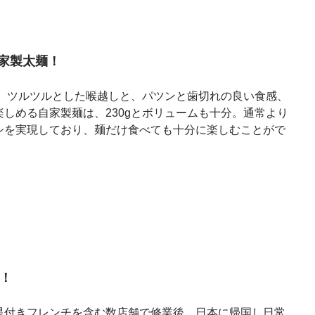
家製太麺！
。 ツルツルとした喉越しと、パツンと歯切れの良い食感、
しめる自家製麺は、230gとボリュームも十分。通常より
シを実現しており、麺だけ食べても十分に楽しむことがで
！
星付きフレンチを含む数店舗で修業後、日本に帰国し日常