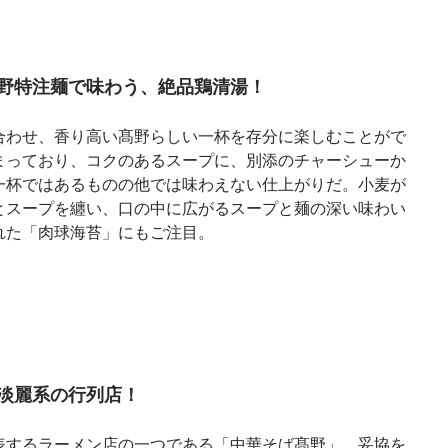
野特注麺で味わう、絶品鶏清湯！
合わせ、香り高い髙野らしい一杯を存分に楽しむことがで
まっており、コクのあるスープに、別添のチャーシューか
一杯ではあるものの他では味わえない仕上がりだ。小麦が
とスープを纏い、口の中に広がるスープと麺の深い味わい
れた「肉球海苔」にもご注目。
淡麗系の行列店！
表するラーメン店の一つである「中華そば髙野」。妥協を