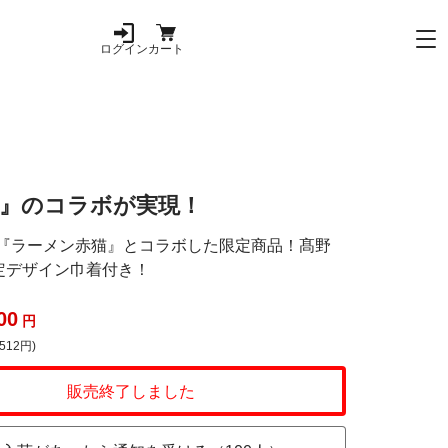
ログイン
カート
猫』のコラボが実現！
『ラーメン赤猫』とコラボした限定商品！髙野
定デザイン巾着付き！
00
円
512円)
販売終了しました