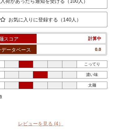
入荷があったら通知を受ける（100人）
お気に入りに登録する（140人）
計算中
麺スコア
0.0
ンデータベース
こってり
濃い味
太麺
徴
レビューを見る
(4）