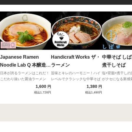
Japanese Ramen
Handicraft Works ザ・
中華そば しば田 背脂塩
Noodle Lab Q 本醸造醤
ラーメン
煮干しそば
油らぁ麺
日本が誇るラーメンはこれだ！
旨味とキレのハーモニー！ハイ
塩×背脂×煮干しの
こだわり抜いた醤油ラーメン
レベルでクラシックな中華そば
がクセになる新感
1,600
1,380
円
円
税込1,728円
税込1,490円