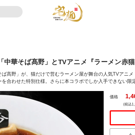
「中華そば髙野」とTVアニメ『ラーメン赤
そば髙野」が、猫だけで営むラーメン屋が舞台の人気TVアニメ
ーを合わせた特別仕様。さらに本コラボでしか入手できない限
1,4
価格
(税込1,