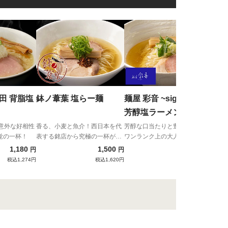
えび
そ
名古
店が
た至
鉢ノ葦葉 塩らー麺
麺屋 彩音 ~sign~ 淡麗
け！
芳醇塩ラーメン
意外な好相性
香る、小麦と魚介！西日本を代
芳醇な口当たりと豊かな香り！
覚の一杯！
表する銘店から究極の一杯が降
ワンランク上の大人の淡麗塩ラ
臨。
ーメン！
1,180
1,500
1,296
円
円
円
税込1,274円
税込1,620円
税込1,400円