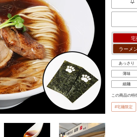
宅
ラーメ
あっさり
薄味
細麺
この商品の特
#宅麺限定