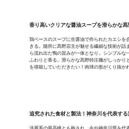
香り高いクリアな醤油スープを滑らかな髙
鶏ベースのスープに生醤油で作られたカエシを
きる。随所に髙野店主が魅せる繊細な技術が詰
ら流れ出た鴨の旨みが一体となり、シンプルな
ふわりと香る、滑らかな髙野特注麺がしっかり
を堪能していただきたい！肉球の形がくり抜か
追究された食材と製法！神奈川を代表する
淡麗系の最高峰とも称され、今や神奈川県を代