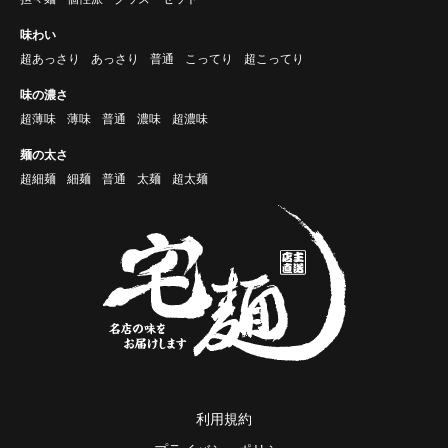
味わい
超あっさり
あっさり
普通
こってり
超こってり
味の濃さ
超薄味
薄味
普通
濃味
超濃味
麺の太さ
超細麺
細麺
普通
太麺
超太麺
利用規約