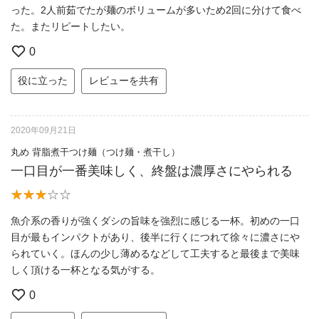
った。2人前茹でたが麺のボリュームが多いため2回に分けて食べ
た。またリピートしたい。
0
役に立った
レビューを共有
2020年09月21日
丸め 背脂煮干つけ麺（つけ麺・煮干し）
一口目が一番美味しく、終盤は濃厚さにやられる
魚介系の香りが強くダシの旨味を強烈に感じる一杯。初めの一口
目が最もインパクトがあり、後半に行くにつれて徐々に濃さにや
られていく。ほんの少し薄めるなどして工夫すると最後まで美味
しく頂ける一杯となる気がする。
0