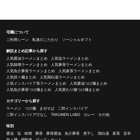
宅麺について
ご利用シーン
私達のこだわり
ソーシャルギフト
解説まとめ記事から探す
人気醤油ラーメンまとめ
人気塩ラーメンまとめ
人気味噌ラーメンまとめ
人気豚骨ラーメンまとめ
人気魚介豚骨ラーメンまとめ
人気家系ラーメンまとめ
人気担々麺まとめ
人気鶏白湯ラーメンまとめ
人気インスパイア系ラーメンまとめ
人気醤油つけ麺まとめ
人気魚介豚骨つけ麺まとめ
人気変わり種つけ麺まとめ
カテゴリーから探す
ラーメン
つけ麺
まぜそば
二郎インスパイア
二郎インスパイア汁なし
TAKUMEN LABO
カレー
その他
味別
醤油
塩
味噌
豚骨
豚骨醤油
魚介豚骨
煮干し
鶏白湯
家系
旨辛
担々麺
個性派
グッズ・セット