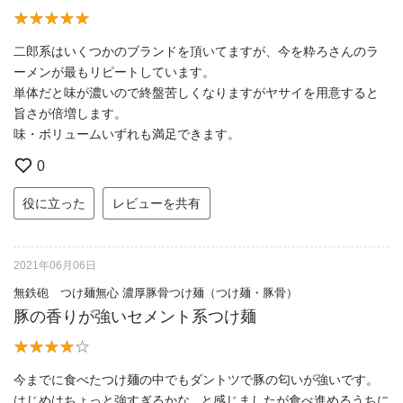
二郎系はいくつかのブランドを頂いてますが、今を粋ろさんのラ
ーメンが最もリピートしています。
単体だと味が濃いので終盤苦しくなりますがヤサイを用意すると
旨さが倍増します。
味・ボリュームいずれも満足できます。
0
役に立った
レビューを共有
2021年06月06日
無鉄砲 つけ麺無心 濃厚豚骨つけ麺（つけ麺・豚骨）
豚の香りが強いセメント系つけ麺
今までに食べたつけ麺の中でもダントツで豚の匂いが強いです。
はじめはちょっと強すぎるかな...と感じましたが食べ進めるうちに