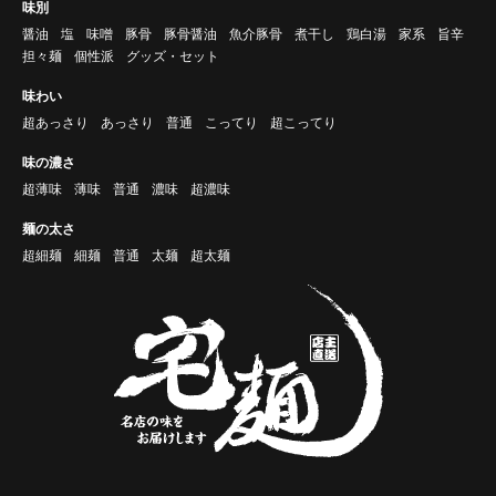
味別
醤油
塩
味噌
豚骨
豚骨醤油
魚介豚骨
煮干し
鶏白湯
家系
旨辛
担々麺
個性派
グッズ・セット
味わい
超あっさり
あっさり
普通
こってり
超こってり
味の濃さ
超薄味
薄味
普通
濃味
超濃味
麺の太さ
超細麺
細麺
普通
太麺
超太麺