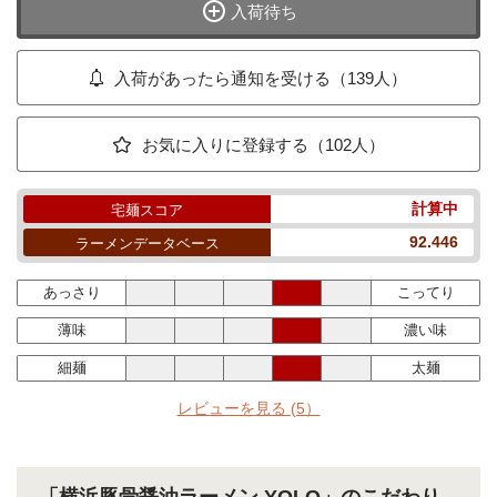
入荷待ち
入荷があったら通知を受ける（139人）
お気に入りに登録する（102人）
計算中
宅麺スコア
92.446
ラーメンデータベース
あっさり
こってり
薄味
濃い味
細麺
太麺
レビューを見る
(5）
「横浜豚骨醤油ラーメン YOLO」のこだわり