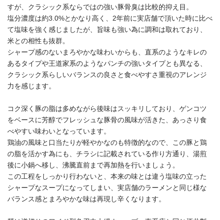
すが、クラシック系ならではの強い豚骨臭は比較的抑え目。
塩分濃度は約3.0%とかなり高く、2年前に実店舗で頂いた時に比べ
て塩味を強く感じましたが、旨味も強い為に調和は取れており、
米との相性も抜群。
シャープ感のないまろやかな味わいからも、直系のようなキレの
あるタイプや王道家系のようなパンチの強いタイプとも異なる、
クラシック系らしいバランスの良さと食べやすさ重視のアレンジ
力を感じます。
コク深く豚の脂は多めながら後味はスッキリしており、ゲンコツ
をベースに芳醇でフレッシュな豚骨の風味が活きた、あっさり食
べやすい味わいとなっています。
鶏油の風味と口当たりが軽やかなのも特徴的なので、この豚と鶏
の脂を活かす為にも、チラシに記載されている作り方通り、湯煎
後に小鍋へ移し、沸騰直前まで再加熱を行いましょう。
この工程をしっかり行わないと、本来の味とは違う塩味の立った
シャープなスープになってしまい、実店舗のラーメンと同じ様な
バランス感とまろやかな味は再現し辛くなります。