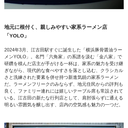
地元に根付く、親しみやすい家系ラーメン店
「YOLO」
2024年3月、江古田駅すぐに誕生した「横浜豚骨醤油ラー
メンYOLO」。名門「六角家」の系譜を汲む「金八家」で
研鑽を積んだ店主が手がける一杯は、家系の魅力を受け継
ぎながら、現代的な食べやすさを落とし込む、クラシカル
さと洗練された要素を併せ持つ新進気鋭の家系ラーメン
だ。ラーメンフリークのみならず、地元住民からの評判も
良く、ファミリー連れには嬉しいテーブル席も常設されて
いる。江古田の新たな行列店として、肩肘張らずに通える
明るい雰囲気を醸し出す、店内の空気感も魅力の一つだ。