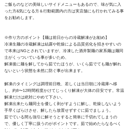
ご飯ものなどの美味しいサイドメニューもあるので、味が気に入
った方&気になる方＆行動範囲内の方は実店舗にも行かれてみる事
をお勧めします。
※作り方のポイント【麺は前日からの冷蔵解凍がお勧め】
冷凍生麺の冷蔵解凍は結露や乾燥による品質劣化を招きやすいの
で本来はNGとされていますが、冷凍した酒井製麺の家系麺は麺同
士がくっついている事が多いため、
解凍後に麺を解してから茹でたほうが、いくら茹でても麺が解れ
ないという状態を未然に防ぐ事が出来ます。
解凍のタイミングは調理前日晩、若しくは当日朝に冷蔵庫へ移
し、約8〜12時間程度かけてじっくり解凍が大体の目安です。常温
解凍だけは絶対にやめて下さい。
解凍出来たら麺同士を優しく剥がすように解し、乾燥しないよう
手早くばらけさせ、解したら放置せずすぐに茹でましょう。
茹でている間も強引に解そうとすると簡単に千切れてしまうの
で、優しく丁寧に扱うのがポイントです。茹で始めたらなるべく