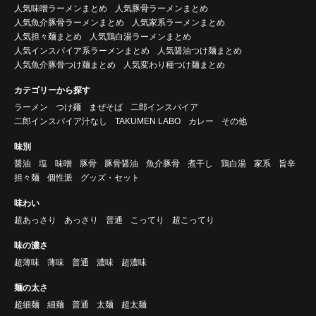
人気味噌ラーメンまとめ
人気豚骨ラーメンまとめ
人気魚介豚骨ラーメンまとめ
人気家系ラーメンまとめ
人気担々麺まとめ
人気鶏白湯ラーメンまとめ
人気インスパイア系ラーメンまとめ
人気醤油つけ麺まとめ
人気魚介豚骨つけ麺まとめ
人気変わり種つけ麺まとめ
カテゴリーから探す
ラーメン
つけ麺
まぜそば
二郎インスパイア
二郎インスパイア汁なし
TAKUMEN LABO
カレー
その他
味別
醤油
塩
味噌
豚骨
豚骨醤油
魚介豚骨
煮干し
鶏白湯
家系
旨辛
担々麺
個性派
グッズ・セット
味わい
超あっさり
あっさり
普通
こってり
超こってり
味の濃さ
超薄味
薄味
普通
濃味
超濃味
麺の太さ
超細麺
細麺
普通
太麺
超太麺