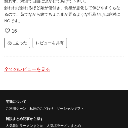
触れず、対流で自由に泳がせてあげて下さい。
触れれば触れるほど麺が傷付き、食感が悪化して伸びやすくもな
るので、茹でながら箸でちょこまか弄るような行為だけは絶対に
NGです。
16
役に立った
レビューを共有
全てのレビューを見る
宅麺について
ご利用シーン
私達のこだわり
ソーシャルギフト
解説まとめ記事から探す
人気醤油ラーメンまとめ
人気塩ラーメンまとめ