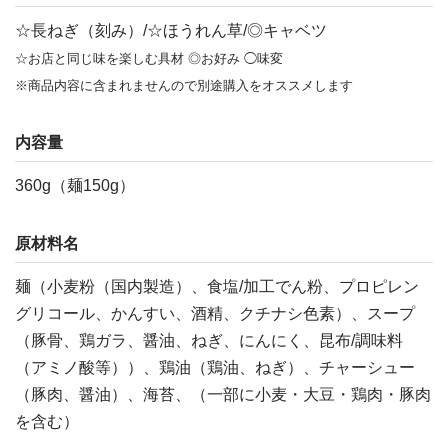
☆長ねぎ（刻み）/☆ほうれん草/◎キャベツ
☆お店と同じ味を楽しむ具材 ◎お好み ◯味変
※商品内容に含まれませんので別途購入をオススメします
内容量
360g（麺150g）
原材料名
麺（小麦粉（国内製造）、食塩/加工でん粉、プロピレン
グリコール、かんすい、酒精、クチナシ色素）、スープ
（豚骨、鶏ガラ、醤油、ねぎ、にんにく、昆布/調味料
（アミノ酸等））、鶏油（鶏油、ねぎ）、チャーシュー
（豚肉、醤油）、海苔、（一部に小麦・大豆・鶏肉・豚肉
を含む）