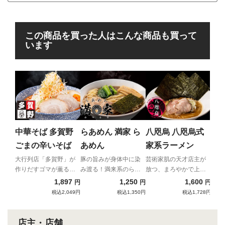
この商品を買った人はこんな商品も買って
います
南
ラ
北九
ンの
中華そば 多賀野
らあめん 満家 ら
八咫烏 八咫烏式
放つ
ごまの辛いそば
あめん
家系ラーメン
大行列店「多賀野」が
豚の旨みが身体中に染
芸術家肌の天才店主が
作りだすゴマが薫る辛
み渡る！満来系のらあ
放つ、まろやかで上品
いそば
めんが新登場！
なハイクオリティ家
1,897
1,250
1,600
円
円
円
系！
税込2,049円
税込1,350円
税込1,728円
店主・店舗