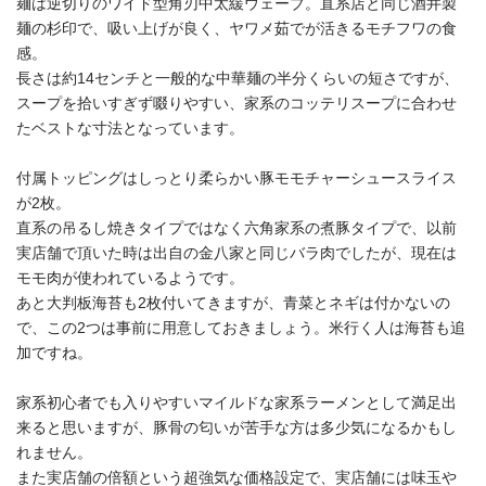
麺は逆切りのワイド型角刃中太緩ウェーブ。直系店と同じ酒井製
麺の杉印で、吸い上げが良く、ヤワメ茹でが活きるモチフワの食
感。
長さは約14センチと一般的な中華麺の半分くらいの短さですが、
スープを拾いすぎず啜りやすい、家系のコッテリスープに合わせ
たベストな寸法となっています。
付属トッピングはしっとり柔らかい豚モモチャーシュースライス
が2枚。
直系の吊るし焼きタイプではなく六角家系の煮豚タイプで、以前
実店舗で頂いた時は出自の金八家と同じバラ肉でしたが、現在は
モモ肉が使われているようです。
あと大判板海苔も2枚付いてきますが、青菜とネギは付かないの
で、この2つは事前に用意しておきましょう。米行く人は海苔も追
加ですね。
家系初心者でも入りやすいマイルドな家系ラーメンとして満足出
来ると思いますが、豚骨の匂いが苦手な方は多少気になるかもし
れません。
また実店舗の倍額という超強気な価格設定で、実店舗には味玉や