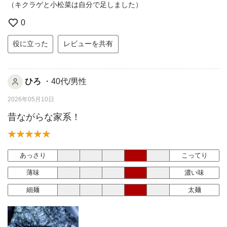
（キクラゲと小松菜は自分で足しました）
0
役に立った
レビューを共有
ひろ
・40代/男性
2026年05月10日
昔ながらな家系！
あっさり
こってり
薄味
濃い味
細麺
太麺