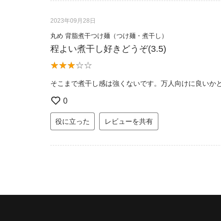
2023年09月28日
丸め 背脂煮干つけ麺（つけ麺・煮干し）
程よい煮干し好きどうぞ(3.5)
そこまで煮干し感は強くないです。万人向けに良いか
0
役に立った
レビューを共有