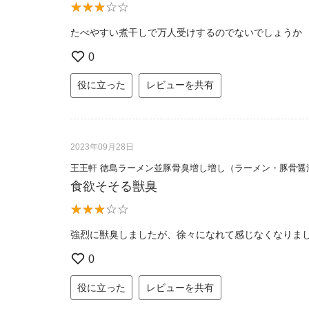
たべやすい煮干しで万人受けするのでないでしょうか
0
役に立った
レビューを共有
2023年09月28日
王王軒 徳島ラーメン並豚骨臭増し増し（ラーメン・豚骨醤
食欲そそる獣臭
強烈に獣臭しましたが、徐々になれて感じなくなりま
0
役に立った
レビューを共有