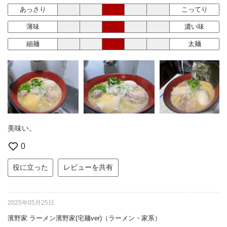
あっさり
こってり
薄味
濃い味
細麺
太麺
美味い。
0
役に立った
レビューを共有
2025年05月25日
濱野家 ラーメン濱野家(宅麺ver)（ラーメン・家系）