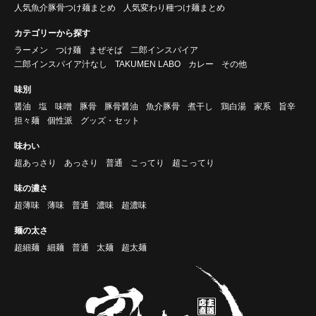
人気魚介豚骨つけ麺まとめ
人気変わり種つけ麺まとめ
カテゴリーから探す
ラーメン
つけ麺
まぜそば
二郎インスパイア
二郎インスパイア汁なし
TAKUMEN LABO
カレー
その他
味別
醤油
塩
味噌
豚骨
豚骨醤油
魚介豚骨
煮干し
鶏白湯
家系
旨辛
担々麺
個性派
グッズ・セット
味わい
超あっさり
あっさり
普通
こってり
超こってり
味の濃さ
超薄味
薄味
普通
濃味
超濃味
麺の太さ
超細麺
細麺
普通
太麺
超太麺