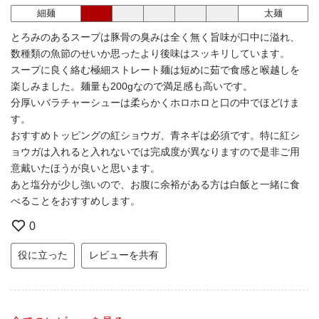
細麺
太麺
とろみのあるスープは豚骨の臭みは全く無く旨味が口中に溢れ、
数種類の魚節のせいか思ったより後味はスッキリしています。
スープに良く絡む極細ストレート麺は短めに茹で食感と喉越しを
楽しみました。麺量も200gなので満足感も高いです。
分厚いバラチャーシューは柔らかくホロホロと口の中でほどけま
す。
おすすめトッピングの紅ショウガ、青ネギは必須です。特に紅シ
ョウガは入れると入れないでは完成度が異なりますので是非ご用
意戴いたほうが良いと思います。
あと塩分が少し強いので、お腹に余裕がある方は白飯と一緒に食
べることをおすすめします。
0
役に立った
レビューを共有