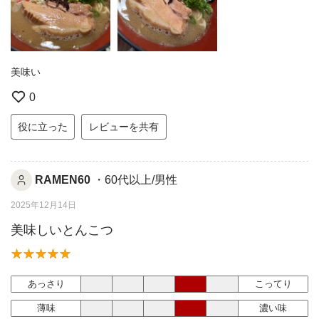
美味い
0
役に立った
レビューを共有
RAMEN60
・60代以上/男性
2025年12月14日
美味しいとんこつ
あっさり
こってり
薄味
濃い味