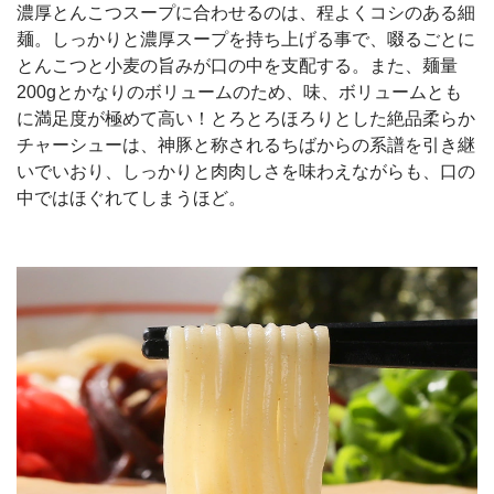
濃厚とんこつスープに合わせるのは、程よくコシのある細
麺。しっかりと濃厚スープを持ち上げる事で、啜るごとに
とんこつと小麦の旨みが口の中を支配する。また、麺量
200gとかなりのボリュームのため、味、ボリュームとも
に満足度が極めて高い！とろとろほろりとした絶品柔らか
チャーシューは、神豚と称されるちばからの系譜を引き継
いでいおり、しっかりと肉肉しさを味わえながらも、口の
中ではほぐれてしまうほど。