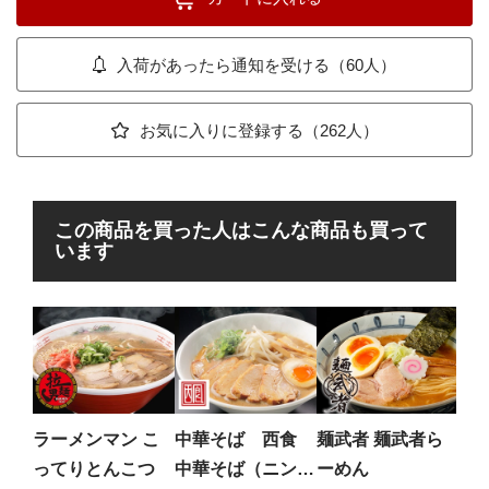
入荷があったら通知を受ける（60人）
お気に入りに登録する（262人）
この商品を買った人はこんな商品も買って
います
麺
KO
め
豚、
ルス
ラーメンマン こ
中華そば 西食
麺武者 麺武者ら
塩味
ってりとんこつ
中華そば（ニンニ
ーめん
ープ