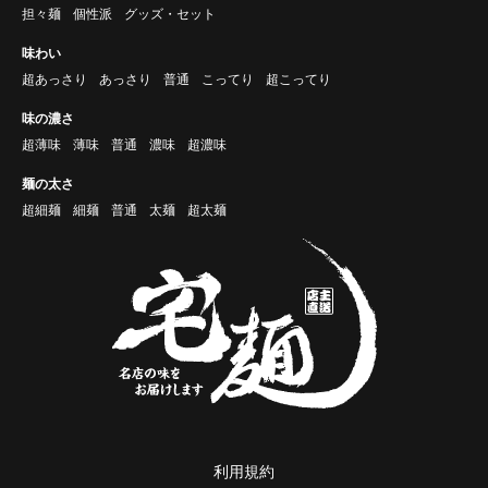
担々麺
個性派
グッズ・セット
味わい
超あっさり
あっさり
普通
こってり
超こってり
味の濃さ
超薄味
薄味
普通
濃味
超濃味
麺の太さ
超細麺
細麺
普通
太麺
超太麺
利用規約