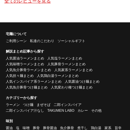
全てのレビューを見る
宅麺について
ご利用シーン
私達のこだわり
ソーシャルギフト
解説まとめ記事から探す
人気醤油ラーメンまとめ
人気塩ラーメンまとめ
人気味噌ラーメンまとめ
人気豚骨ラーメンまとめ
人気魚介豚骨ラーメンまとめ
人気家系ラーメンまとめ
人気担々麺まとめ
人気鶏白湯ラーメンまとめ
人気インスパイア系ラーメンまとめ
人気醤油つけ麺まとめ
人気魚介豚骨つけ麺まとめ
人気変わり種つけ麺まとめ
カテゴリーから探す
ラーメン
つけ麺
まぜそば
二郎インスパイア
二郎インスパイア汁なし
TAKUMEN LABO
カレー
その他
味別
醤油
塩
味噌
豚骨
豚骨醤油
魚介豚骨
煮干し
鶏白湯
家系
旨辛