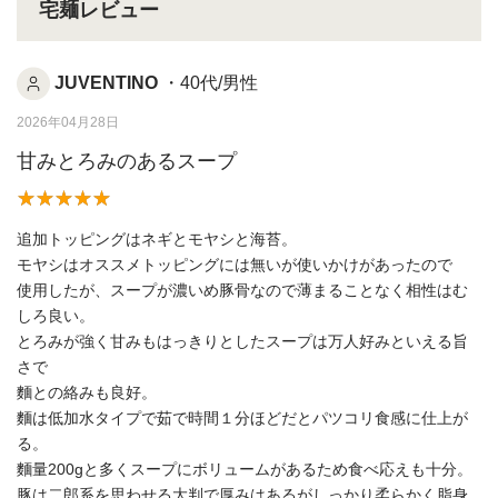
宅麺レビュー
JUVENTINO
・40代/男性
2026年04月28日
甘みとろみのあるスープ
追加トッピングはネギとモヤシと海苔。
モヤシはオススメトッピングには無いが使いかけがあったので
使用したが、スープが濃いめ豚骨なので薄まることなく相性はむ
しろ良い。
とろみが強く甘みもはっきりとしたスープは万人好みといえる旨
さで
麵との絡みも良好。
麵は低加水タイプで茹で時間１分ほどだとパツコリ食感に仕上が
る。
麵量200gと多くスープにボリュームがあるため食べ応えも十分。
豚は二郎系を思わせる大判で厚みはあるがしっかり柔らかく脂身