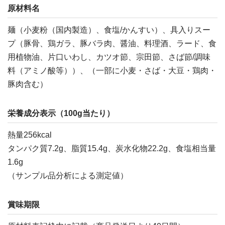
原材料名
麺（小麦粉（国内製造）、食塩/かんすい）、具入りスー
プ（豚骨、鶏ガラ、豚バラ肉、醤油、料理酒、ラード、食
用植物油、片口いわし、カツオ節、宗田節、さば節/調味
料（アミノ酸等））、（一部に小麦・さば・大豆・鶏肉・
豚肉含む）
栄養成分表示（100g当たり）
熱量256kcal
タンパク質7.2g、脂質15.4g、炭水化物22.2g、食塩相当量
1.6g
（サンプル品分析による測定値）
賞味期限