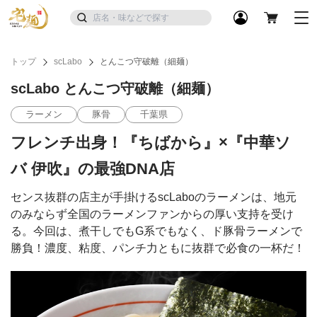
トップ
scLabo
とんこつ守破離（細麺）
scLabo とんこつ守破離（細麺）
ラーメン
豚骨
千葉県
フレンチ出身！『ちばから』×『中華ソ
バ 伊吹』の最強DNA店
センス抜群の店主が手掛けるscLaboのラーメンは、地元
のみならず全国のラーメンファンからの厚い支持を受け
る。今回は、煮干しでもG系でもなく、ド豚骨ラーメンで
勝負！濃度、粘度、パンチ力ともに抜群で必食の一杯だ！