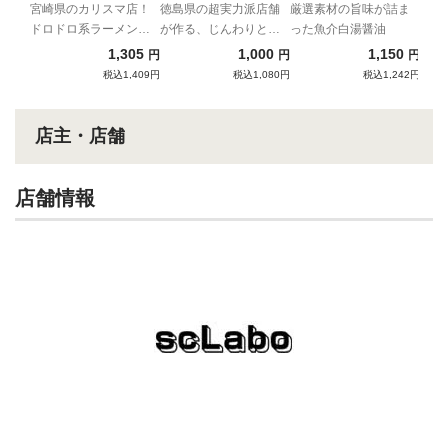
ク味噌背脂付）
宮崎県のカリスマ店！
徳島県の超実力派店舗
厳選素材の旨味が詰ま
ドロドロ系ラーメンの
が作る、じんわりと優
った魚介白湯醤油
先駆け
しい豚骨醤油ラーメ
1,305
1,000
1,150
円
円
円
ン！！
税込1,409円
税込1,080円
税込1,242円
店主・店舗
店舗情報