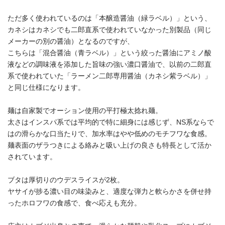
ただ多く使われているのは「本醸造醤油（緑ラベル）」という、
カネシはカネシでも二郎直系で使われていなかった別製品（同じ
メーカーの別の醤油）となるのですが、
こちらは「混合醤油（青ラベル）」という絞った醤油にアミノ酸
液などの調味液を添加した旨味の強い濃口醤油で、以前の二郎直
系で使われていた「ラーメン二郎専用醤油（カネシ紫ラベル）」
と同じ仕様になります。
麺は自家製でオーション使用の平打極太捻れ麺。
太さはインスパ系では平均的で特に細身には感じず、NS系ならで
はの滑らかな口当たりで、加水率はやや低めのモチフワな食感。
麺表面のザラつきによる絡みと吸い上げの良さも特長として活か
されています。
ブタは厚切りのウデスライスが2枚。
ヤサイが捗る濃い目の味染みと、適度な弾力と軟らかさを併せ持
ったホロフワの食感で、食べ応えも充分。