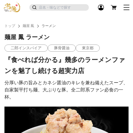
トップ
麺屋 鳳
ラーメン
麺屋 鳳 ラーメン
二郎インスパイア
豚骨醤油
東京都
『食べれば分かる』幾多のラーメンファ
ンを魅了し続ける超実力店
分厚い豚の旨みとカネシ醤油のキレを兼ね備えたスープ、
自家製平打ち麺、大ぶりな豚。全二郎系ファン必食の一
杯。