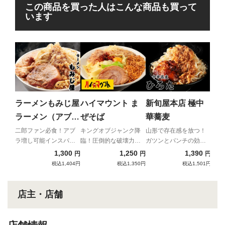
この商品を買った人はこんな商品も買って
います
らあ
る
すん
なが
ラーメンもみじ屋
ハイマウント ま
新旬屋本店 極中
系の
ラーメン（アブラ
ぜそば
華蕎麦
統の
トッピング付）
初登
二郎ファン必食！アブ
キングオブジャンク降
山形で存在感を放つ！
ラ増し可能インスパイ
臨！圧倒的な破壊力と
ガツンとパンチの効い
ア！
中毒性！！
た二郎インスパイアの
1,300
1,250
1,390
円
円
円
新星！
税込1,404円
税込1,350円
税込1,501円
店主・店舗