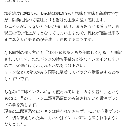
入れましょう。
塩分濃度は約2.8%、Brix値は約19.9%と塩味も甘味も高濃度です
が、以前に比べて塩味よりも旨味の主張を強く感じます。
シェイクが足りないとキレが強く残り、まろみもベタ感も弱い再
現度の低い仕上がりとなってしまいますので、乳化が確認出来る
まで念入りに振るのが美味しく再現するコツです。
なお同封の作り方にも「100回位振ると断然美味しくなる」と明記
されています。ただパックの持ち手部分が少なくシェイクし辛い
ので、火傷にはくれぐれもお気をつけ下さい。
ミトンなどの鍋つかみを両手に装着してパックを鷲掴みするとや
りやすいです。
ちなみに二郎インスパによく使われている「カネシ醤油」という
ものは、昔のラーメン二郎直系店にのみ卸されていた醤油ブラン
ドの事を指します。
現在の二郎直系ではカネシは使われておらず、FZという別ブラン
ドに切り替えられた為、カネシはインスパ店にも卸されるように
なりました。