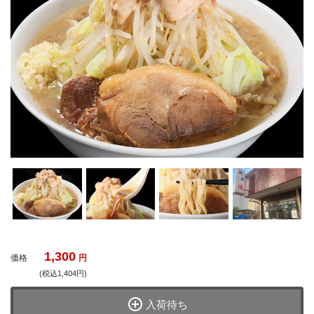
1,300
価格
円
(税込1,404円)
入荷待ち