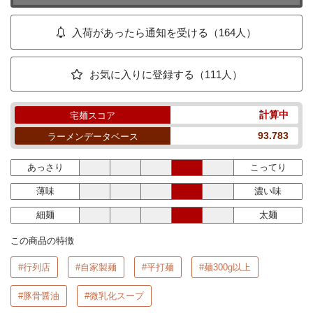
入荷があったら通知を受ける（164人）
お気に入りに登録する（111人）
計算中
宅麺スコア
93.783
ラーメンデータベース
あっさり
こってり
薄味
濃い味
細麺
太麺
この商品の特徴
#行列店
#自家製麺
#平打麺
#麺300g以上
#豚骨醤油
#微乳化スープ