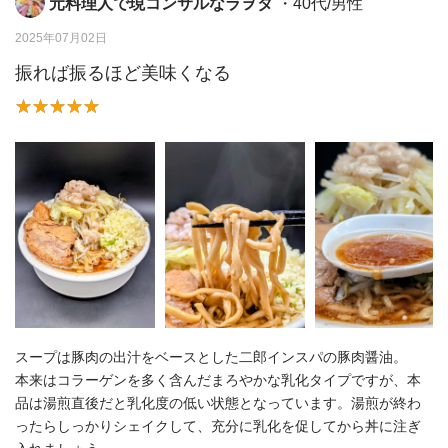
元料理人で現コンサルなラヲタ
・40代/男性
2025年07月02日
振れば振るほど美味くなる
スープは豚肉の出汁をベースとした二郎インスパの豚肉醤油。
本来はコラーゲンを多く含んだまろやかな乳化タイプですが、本
品は湯煎直後だと乳化度の低い状態となっています。湯煎が終わ
ったらしっかりシェイクして、充分に乳化を促してから丼に注ぎ