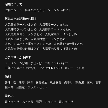
宅麺について
ご利用シーン
私達のこだわり
ソーシャルギフト
解説まとめ記事から探す
人気醤油ラーメンまとめ
人気塩ラーメンまとめ
人気味噌ラーメンまとめ
人気豚骨ラーメンまとめ
人気魚介豚骨ラーメンまとめ
人気家系ラーメンまとめ
人気担々麺まとめ
人気鶏白湯ラーメンまとめ
人気インスパイア系ラーメンまとめ
人気醤油つけ麺まとめ
人気魚介豚骨つけ麺まとめ
人気変わり種つけ麺まとめ
カテゴリーから探す
ラーメン
つけ麺
まぜそば
二郎インスパイア
二郎インスパイア汁なし
TAKUMEN LABO
カレー
その他
味別
醤油
塩
味噌
豚骨
豚骨醤油
魚介豚骨
煮干し
鶏白湯
家系
旨辛
担々麺
個性派
グッズ・セット
味わい
超あっさり
あっさり
普通
こってり
超こってり