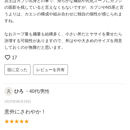
店主はカブジ出身との事で、滑らかな麺肌や乳化スープにカブジ
の面影を残していると言えなくもないですが、カブジやNS系と言
うよりは、カエシの構成や組み合わせに独自の個性が感じられま
すね。
なおスープ量も麺量も結構多く、小さい丼だとヤサイを乗せたら
決壊する可能性がありますので、丼はやや大きめのサイズを用意
しておくのが無難だと思います。
17
役に立った
レビューを共有
ひろ
・40代/男性
2025年06月29日
意外にさわやか！