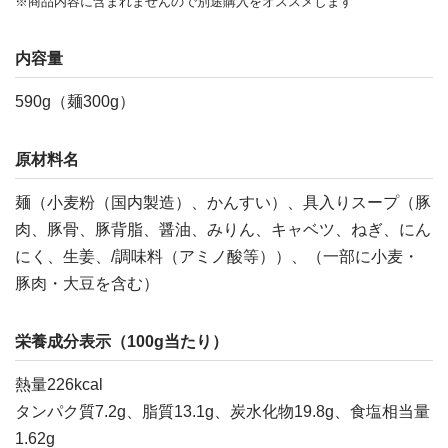
※商品内容に含まれませんので別途購入をオススメします
内容量
590g（麺300g）
原材料名
麺（小麦粉（国内製造）、かんすい）、具入りスープ（豚
肉、豚骨、豚背脂、醤油、みりん、キャベツ、ねぎ、にん
にく、生姜、/調味料（アミノ酸等））、（一部に小麦・
豚肉・大豆を含む）
栄養成分表示（100g当たり）
熱量226kcal
タンパク質7.2g、脂質13.1g、炭水化物19.8g、食塩相当量
1.62g