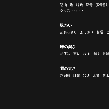
醤油
塩
味噌
豚骨
豚骨醤
グッズ・セット
味わい
超あっさり
あっさり
普通
味の濃さ
超薄味
薄味
普通
濃味
超
麺の太さ
超細麺
細麺
普通
太麺
超