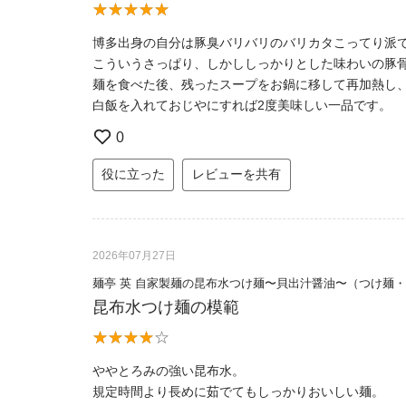
博多出身の自分は豚臭バリバリのバリカタこってり派
こういうさっぱり、しかししっかりとした味わいの豚
麺を食べた後、残ったスープをお鍋に移して再加熱し
白飯を入れておじやにすれば2度美味しい一品です。
0
役に立った
レビューを共有
2026年07月27日
麺亭 英 自家製麺の昆布水つけ麺〜貝出汁醤油〜（つけ麺
昆布水つけ麺の模範
ややとろみの強い昆布水。
規定時間より長めに茹でてもしっかりおいしい麺。