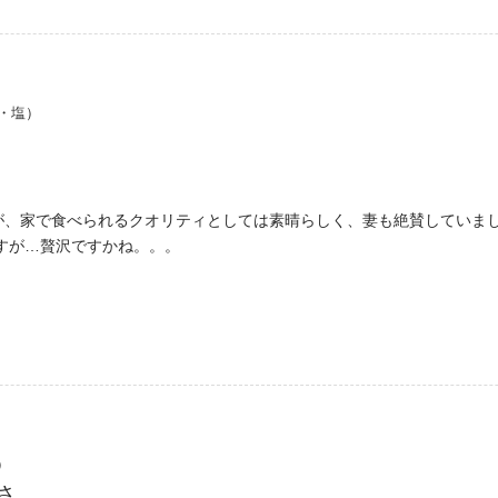
麺・塩）
が、家で食べられるクオリティとしては素晴らしく、妻も絶賛していま
ですが…贅沢ですかね。。。
）
さ