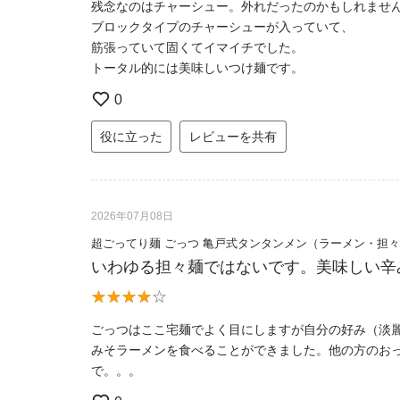
残念なのはチャーシュー。外れだったのかもしれませ
ブロックタイプのチャーシューが入っていて、
筋張っていて固くてイマイチでした。
トータル的には美味しいつけ麺です。
0
役に立った
レビューを共有
2026年07月08日
超ごってり麺 ごっつ 亀戸式タンタンメン（ラーメン・担
いわゆる担々麺ではないです。美味しい辛
ごっつはここ宅麺でよく目にしますが自分の好み（淡
みそラーメンを食べることができました。他の方のお
で。。。