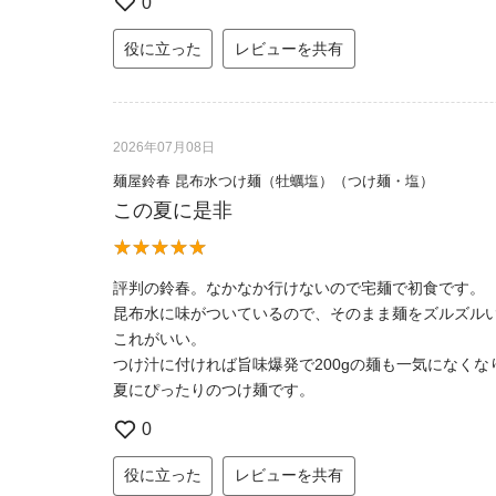
0
役に立った
レビューを共有
2026年07月08日
麺屋鈴春 昆布水つけ麺（牡蠣塩）（つけ麺・塩）
この夏に是非
評判の鈴春。なかなか行けないので宅麺で初食です。
昆布水に味がついているので、そのまま麺をズルズル
これがいい。
つけ汁に付ければ旨味爆発で200gの麺も一気になくな
夏にぴったりのつけ麺です。
0
役に立った
レビューを共有