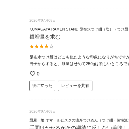
2026年07月08日
KUMAGAYA RAMEN STAND 昆布水つけ麺（塩）（つけ
麺増量を求む
昆布水つけ麺はどこも似たような印象になりがちです
男子からすると、麺量はせめて250gは欲しいところ
0
役に立った
レビューを共有
2026年07月08日
麺屋一燈 オマールビスクの濃厚つけめん（つけ麺・個性派
手間はかかるがその期待に反しない美味し