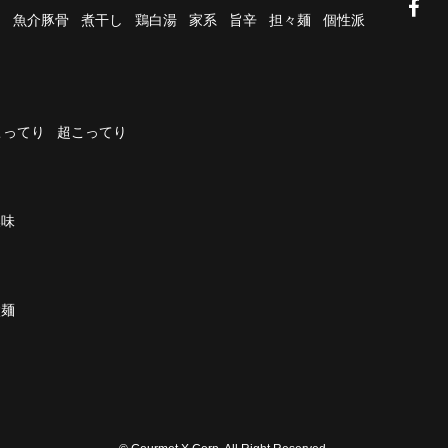
油
魚介豚骨
煮干し
鶏白湯
家系
旨辛
担々麺
個性派
こってり
超こってり
濃味
太麺