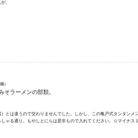
んが、
々麺）
みそラーメンの部類。
麗）とは違うので交わりませんでした。しかし、この亀戸式タンタンメ
っしゃる通り、もやしとにらは是非もので入れてください。☆マイナス