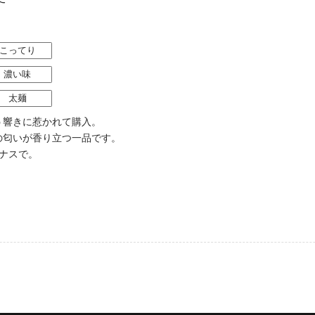
こってり
濃い味
太麺
う響きに惹かれて購入。
の匂いが香り立つ一品です。
ナスで。