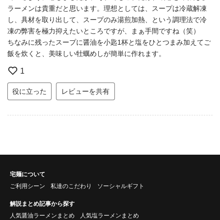
ラーメンは貴重だと思います。理想としては、スープは冷蔵解凍
し、具材を取り出して、スープのみ湯煎加熱、という調理法で冷
凍の弊害を極力抑えたいところですが、まぁ手間ですね（笑）
ちなみに残ったスープに醤油を小匙1杯と塩をひとつまみ加えてご
飯を炊くと、美味しい牡蠣めしが簡単に作れます。
1
役に立った
レビューを共有
宅麺について
ご利用シーン
私達のこだわり
ソーシャルギフト
解説まとめ記事から探す
人気醤油ラーメンまとめ
人気塩ラーメンまとめ