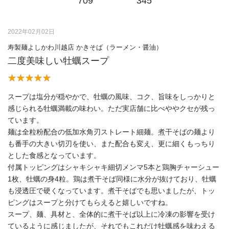
709
345
2022年02月02日
寿製麺よしかわ川越店 かきそば（ラーメン・醤油）
二度美味しい牡蠣スープ
スープは塩分が穏やかで、牡蠣の風味、コク、旨味をしっかりと
感じられる牡蠣満載の味わい。ただ実店舗に比べややクセが残っ
ています。
麺は全粒粉配合の低加水角刃ストレート細麺。煮干そばの麺より
も番手の大きい切刃を使い、また配合も変え、更に細くもっちり
とした食感となっています。
付属トッピングはシャキシャキ細切メンマ5本と鶏胸チャーシュー
1枚、牡蠣の身4粒。鶏は煮干そば同様に水分が抜けており、牡蠣
も浸透圧で硬くなっています。煮干そばでも思いましたが、トッ
ピングはスープと分けてもらえると嬉しいですね。
スープ、麺、具材と、全体的に煮干そば以上に冷凍の影響を受け
ているように感じましたが、それでもこれだけ牡蠣感を味わえる