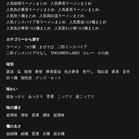
人気味噌ラーメンまとめ
人気豚骨ラーメンまとめ
人気魚介豚骨ラーメンまとめ
人気家系ラーメンまとめ
人気担々麺まとめ
人気鶏白湯ラーメンまとめ
人気インスパイア系ラーメンまとめ
人気醤油つけ麺まとめ
人気魚介豚骨つけ麺まとめ
人気変わり種つけ麺まとめ
カテゴリーから探す
ラーメン
つけ麺
まぜそば
二郎インスパイア
二郎インスパイア汁なし
TAKUMEN LABO
カレー
その他
味別
醤油
塩
味噌
豚骨
豚骨醤油
魚介豚骨
煮干し
鶏白湯
家系
旨辛
担々麺
個性派
グッズ・セット
味わい
超あっさり
あっさり
普通
こってり
超こってり
味の濃さ
超薄味
薄味
普通
濃味
超濃味
麺の太さ
超細麺
細麺
普通
太麺
超太麺