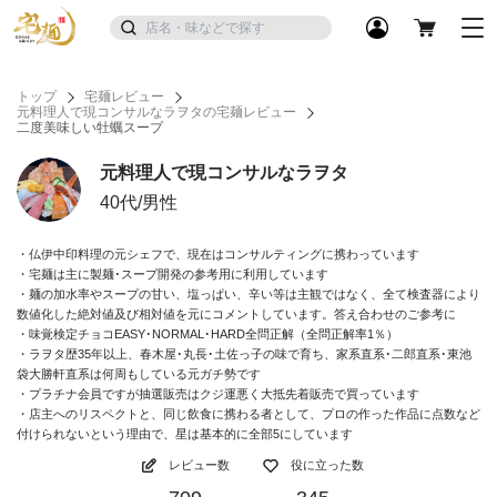
トップ
宅麺レビュー
元料理人で現コンサルなラヲタの宅麺レビュー
二度美味しい牡蠣スープ
元料理人で現コンサルなラヲタ
40代/男性
・仏伊中印料理の元シェフで、現在はコンサルティングに携わっています
・宅麺は主に製麺･スープ開発の参考用に利用しています
・麺の加水率やスープの甘い、塩っぱい、辛い等は主観ではなく、全て検査器により
数値化した絶対値及び相対値を元にコメントしています。答え合わせのご参考に
・味覚検定チョコEASY･NORMAL･HARD全問正解（全問正解率1％）
・ラヲタ歴35年以上、春木屋･丸長･土佐っ子の味で育ち、家系直系･二郎直系･東池
袋大勝軒直系は何周もしている元ガチ勢です
・プラチナ会員ですが抽選販売はクジ運悪く大抵先着販売で買っています
・店主へのリスペクトと、同じ飲食に携わる者として、プロの作った作品に点数など
付けられないという理由で、星は基本的に全部5にしています
レビュー数
役に立った数