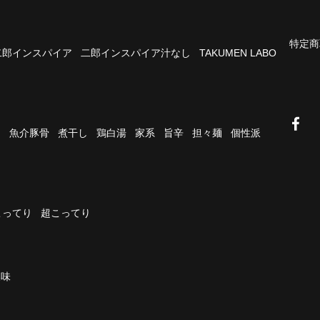
特定商
二郎インスパイア
二郎インスパイア汁なし
TAKUMEN LABO
油
魚介豚骨
煮干し
鶏白湯
家系
旨辛
担々麺
個性派
こってり
超こってり
濃味