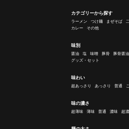
カテゴリーから探す
ラーメン
つけ麺
まぜそば
カレー
その他
味別
醤油
塩
味噌
豚骨
豚骨醤
グッズ・セット
味わい
超あっさり
あっさり
普通
味の濃さ
超薄味
薄味
普通
濃味
超
麺の太さ