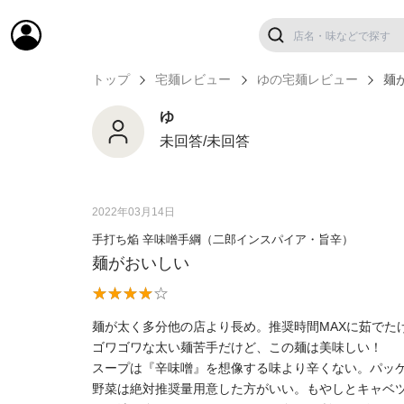
トップ
宅麺レビュー
ゆの宅麺レビュー
麺
ゆ
未回答/未回答
2022年03月14日
手打ち焔 辛味噌手綱（二郎インスパイア・旨辛）
麺がおいしい
麺が太く多分他の店より長め。推奨時間MAXに茹でた
ゴワゴワな太い麺苦手だけど、この麺は美味しい！
スープは『辛味噌』を想像する味より辛くない。パッ
野菜は絶対推奨量用意した方がいい。もやしとキャベ