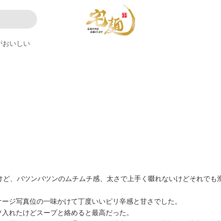
がおいしい
けど、バツンバツンのムチムチ感、太さで上手く啜れないけどそれでも
ケージ写真位の一味かけて丁度いいピリ辛感と甘さでした。
ツ入れたけどスープと絡めると最高だった。