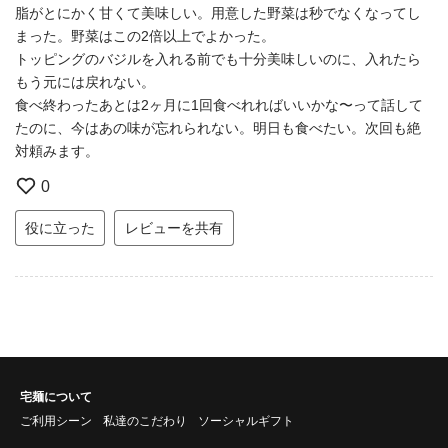
脂がとにかく甘くて美味しい。用意した野菜は秒でなくなってし
まった。野菜はこの2倍以上でよかった。
トッピングのバジルを入れる前でも十分美味しいのに、入れたら
もう元には戻れない。
食べ終わったあとは2ヶ月に1回食べれればいいかな〜って話して
たのに、今はあの味が忘れられない。明日も食べたい。次回も絶
対頼みます。
0
役に立った
レビューを共有
宅麺について
ご利用シーン
私達のこだわり
ソーシャルギフト