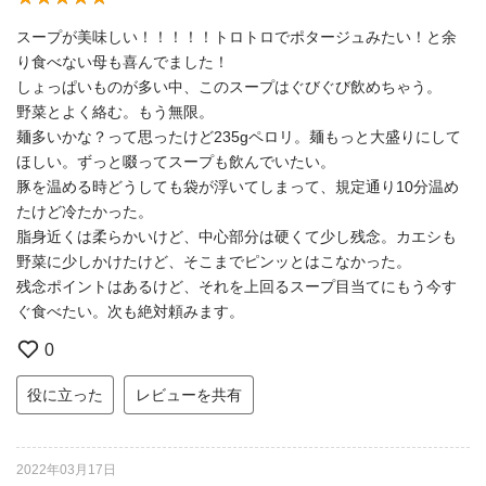
スープが美味しい！！！！！トロトロでポタージュみたい！と余
り食べない母も喜んでました！
しょっぱいものが多い中、このスープはぐびぐび飲めちゃう。
野菜とよく絡む。もう無限。
麺多いかな？って思ったけど235gペロリ。麺もっと大盛りにして
ほしい。ずっと啜ってスープも飲んでいたい。
豚を温める時どうしても袋が浮いてしまって、規定通り10分温め
たけど冷たかった。
脂身近くは柔らかいけど、中心部分は硬くて少し残念。カエシも
野菜に少しかけたけど、そこまでピンッとはこなかった。
残念ポイントはあるけど、それを上回るスープ目当てにもう今す
ぐ食べたい。次も絶対頼みます。
0
役に立った
レビューを共有
2022年03月17日