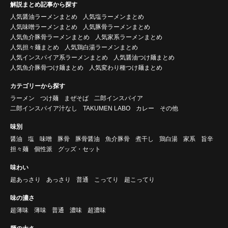
解説まとめ記事から探す
人気醤油ラーメンまとめ
人気塩ラーメンまとめ
人気味噌ラーメンまとめ
人気豚骨ラーメンまとめ
人気魚介豚骨ラーメンまとめ
人気家系ラーメンまとめ
人気担々麺まとめ
人気鶏白湯ラーメンまとめ
人気インスパイア系ラーメンまとめ
人気醤油つけ麺まとめ
人気魚介豚骨つけ麺まとめ
人気変わり種つけ麺まとめ
カテゴリーから探す
ラーメン
つけ麺
まぜそば
二郎インスパイア
二郎インスパイア汁なし
TAKUMEN LABO
カレー
その他
味別
醤油
塩
味噌
豚骨
豚骨醤油
魚介豚骨
煮干し
鶏白湯
家系
旨辛
担々麺
個性派
グッズ・セット
味わい
超あっさり
あっさり
普通
こってり
超こってり
味の濃さ
超薄味
薄味
普通
濃味
超濃味