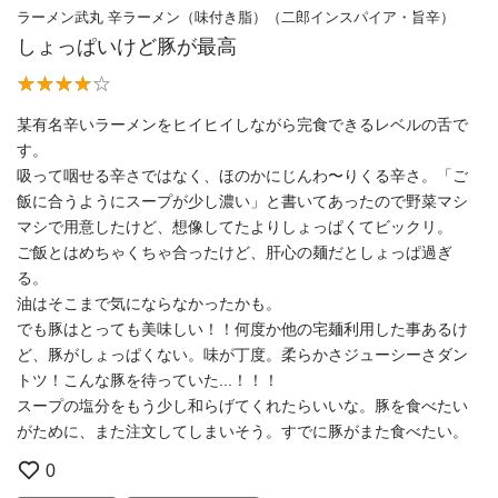
ラーメン武丸 辛ラーメン（味付き脂）（二郎インスパイア・旨辛）
しょっぱいけど豚が最高
某有名辛いラーメンをヒイヒイしながら完食できるレベルの舌で
す。
吸って咽せる辛さではなく、ほのかにじんわ〜りくる辛さ。「ご
飯に合うようにスープが少し濃い」と書いてあったので野菜マシ
マシで用意したけど、想像してたよりしょっぱくてビックリ。
ご飯とはめちゃくちゃ合ったけど、肝心の麺だとしょっぱ過ぎ
る。
油はそこまで気にならなかったかも。
でも豚はとっても美味しい！！何度か他の宅麺利用した事あるけ
ど、豚がしょっぱくない。味が丁度。柔らかさジューシーさダン
トツ！こんな豚を待っていた...！！！
スープの塩分をもう少し和らげてくれたらいいな。豚を食べたい
がために、また注文してしまいそう。すでに豚がまた食べたい。
0