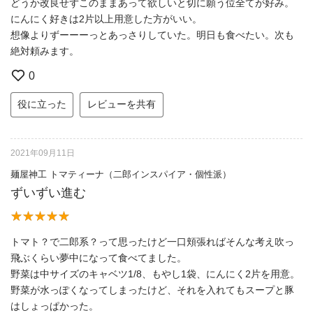
どうか改良せずこのままあって欲しいと切に願う位全てが好み。
にんにく好きは2片以上用意した方がいい。
想像よりずーーーっとあっさりしていた。明日も食べたい。次も
絶対頼みます。
0
役に立った
レビューを共有
2021年09月11日
麺屋神工 トマティーナ（二郎インスパイア・個性派）
ずいずい進む
トマト？で二郎系？って思ったけど一口頬張ればそんな考え吹っ
飛ぶくらい夢中になって食べてました。
野菜は中サイズのキャベツ1/8、もやし1袋、にんにく2片を用意。
野菜が水っぽくなってしまったけど、それを入れてもスープと豚
はしょっぱかった。