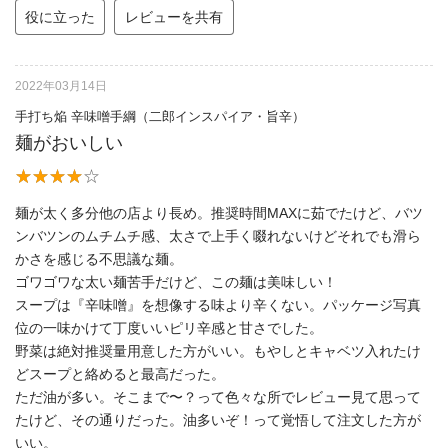
役に立った
レビューを共有
2022年03月14日
手打ち焔 辛味噌手綱（二郎インスパイア・旨辛）
麺がおいしい
麺が太く多分他の店より長め。推奨時間MAXに茹でたけど、バツ
ンバツンのムチムチ感、太さで上手く啜れないけどそれでも滑ら
かさを感じる不思議な麺。
ゴワゴワな太い麺苦手だけど、この麺は美味しい！
スープは『辛味噌』を想像する味より辛くない。パッケージ写真
位の一味かけて丁度いいピリ辛感と甘さでした。
野菜は絶対推奨量用意した方がいい。もやしとキャベツ入れたけ
どスープと絡めると最高だった。
ただ油が多い。そこまで〜？って色々な所でレビュー見て思って
たけど、その通りだった。油多いぞ！って覚悟して注文した方が
いい。