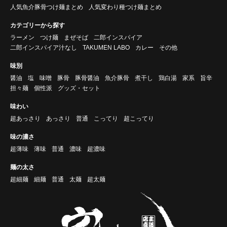
人気魚介豚骨つけ麺まとめ
人気変わり種つけ麺まとめ
カテゴリーから探す
ラーメン
つけ麺
まぜそば
二郎インスパイア
二郎インスパイア汁なし
TAKUMEN LABO
カレー
その他
味別
醤油
塩
味噌
豚骨
豚骨醤油
魚介豚骨
煮干し
鶏白湯
家系
旨辛
担々麺
個性派
グッズ・セット
味わい
超あっさり
あっさり
普通
こってり
超こってり
味の濃さ
超薄味
薄味
普通
濃味
超濃味
麺の太さ
超細麺
細麺
普通
太麺
超太麺