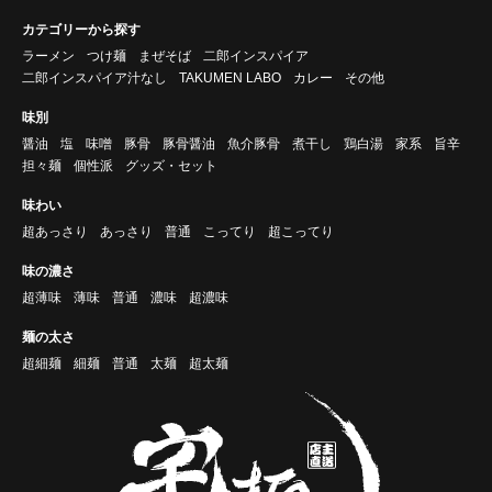
カテゴリーから探す
ラーメン
つけ麺
まぜそば
二郎インスパイア
二郎インスパイア汁なし
TAKUMEN LABO
カレー
その他
味別
醤油
塩
味噌
豚骨
豚骨醤油
魚介豚骨
煮干し
鶏白湯
家系
旨辛
担々麺
個性派
グッズ・セット
味わい
超あっさり
あっさり
普通
こってり
超こってり
味の濃さ
超薄味
薄味
普通
濃味
超濃味
麺の太さ
超細麺
細麺
普通
太麺
超太麺