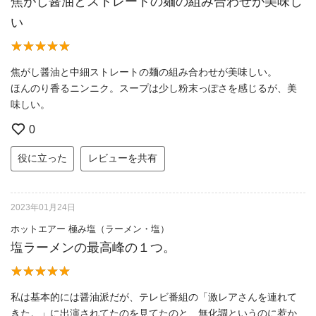
焦がし醤油とストレートの麺の組み合わせが美味し
い
焦がし醤油と中細ストレートの麺の組み合わせが美味しい。
ほんのり香るニンニク。スープは少し粉末っぽさを感じるが、美
味しい。
0
役に立った
レビューを共有
2023年01月24日
ホットエアー 極み塩（ラーメン・塩）
塩ラーメンの最高峰の１つ。
私は基本的には醤油派だが、テレビ番組の「激レアさんを連れて
きた。」に出演されてたのを見てたのと、無化調というのに惹か