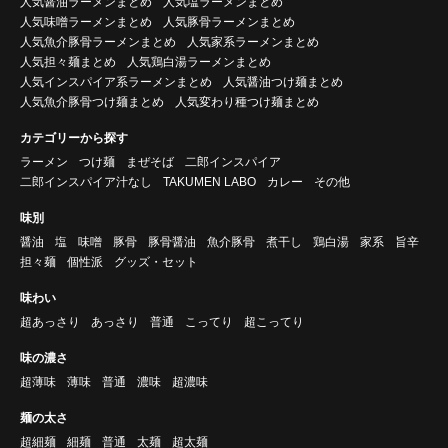
人気醤油ラーメンまとめ
人気塩ラーメンまとめ
人気味噌ラーメンまとめ
人気豚骨ラーメンまとめ
人気魚介豚骨ラーメンまとめ
人気家系ラーメンまとめ
人気担々麺まとめ
人気鶏白湯ラーメンまとめ
人気インスパイア系ラーメンまとめ
人気醤油つけ麺まとめ
人気魚介豚骨つけ麺まとめ
人気変わり種つけ麺まとめ
カテゴリーから探す
ラーメン
つけ麺
まぜそば
二郎インスパイア
二郎インスパイア汁なし
TAKUMEN LABO
カレー
その他
味別
醤油
塩
味噌
豚骨
豚骨醤油
魚介豚骨
煮干し
鶏白湯
家系
旨辛
担々麺
個性派
グッズ・セット
味わい
超あっさり
あっさり
普通
こってり
超こってり
味の濃さ
超薄味
薄味
普通
濃味
超濃味
麺の太さ
超細麺
細麺
普通
太麺
超太麺