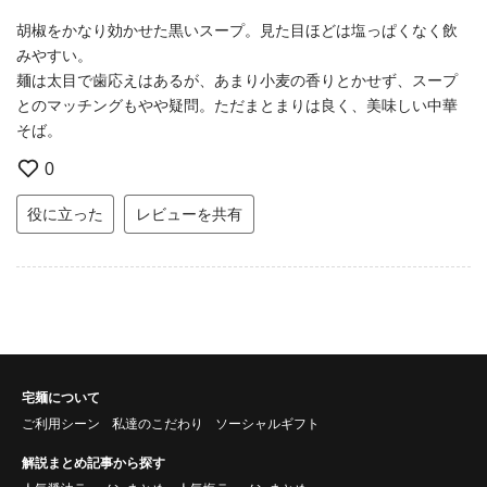
胡椒をかなり効かせた黒いスープ。見た目ほどは塩っぱくなく飲
みやすい。
麺は太目で歯応えはあるが、あまり小麦の香りとかせず、スープ
とのマッチングもやや疑問。ただまとまりは良く、美味しい中華
そば。
0
役に立った
レビューを共有
宅麺について
ご利用シーン
私達のこだわり
ソーシャルギフト
解説まとめ記事から探す