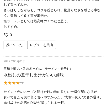
れて買ってみた。
さっぱりしながらも、コクも感じられ、物足りなさを感じる事な
く、美味しく食す事が出来た。
塩ラーメンとしては最高峰の１つだと思う。
おすすめ。
0
役に立った
レビューを共有
2022年06月01日
三和中華ソバ店 志村ーめん（ラーメン・煮干し）
水出しの煮干し出汁がいい風味
セメント色のスープと開けた時の魚の香りに一瞬心配になるが、
食べてみたら風味良く食べやすかった。"志村ーめん"の名の通り、
志村坂上の名店のDNAが感じられる一杯。