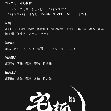
カテゴリーから探す
ラーメン
つけ麺
まぜそば
二郎インスパイア
二郎インスパイア汁なし
TAKUMEN LABO
カレー
その他
味別
醤油
塩
味噌
豚骨
豚骨醤油
魚介豚骨
煮干し
鶏白湯
家系
旨辛
担々麺
個性派
グッズ・セット
味わい
超あっさり
あっさり
普通
こってり
超こってり
味の濃さ
超薄味
薄味
普通
濃味
超濃味
麺の太さ
超細麺
細麺
普通
太麺
超太麺