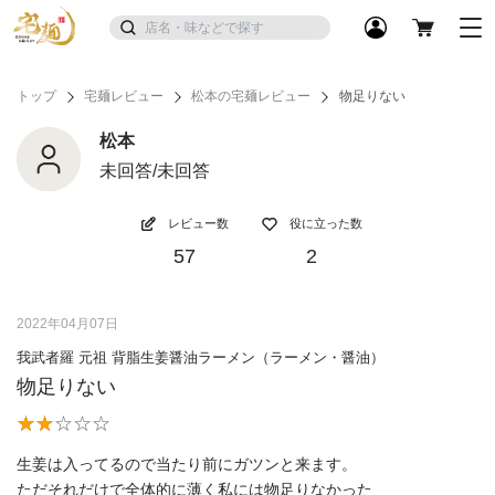
トップ
宅麺レビュー
松本の宅麺レビュー
物足りない
松本
未回答/未回答
レビュー数
役に立った数
57
2
2022年04月07日
我武者羅 元祖 背脂生姜醤油ラーメン（ラーメン・醤油）
物足りない
生姜は入ってるので当たり前にガツンと来ます。
ただそれだけで全体的に薄く私には物足りなかった