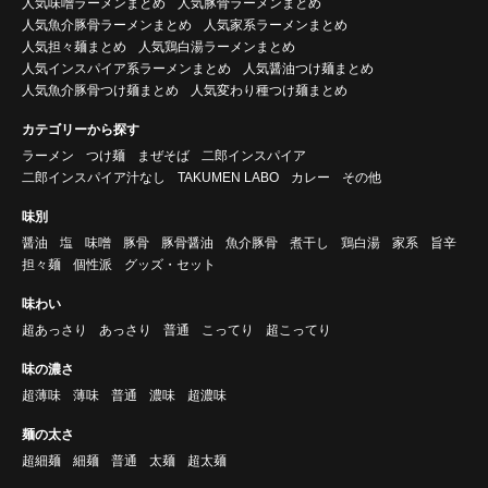
人気味噌ラーメンまとめ
人気豚骨ラーメンまとめ
人気魚介豚骨ラーメンまとめ
人気家系ラーメンまとめ
人気担々麺まとめ
人気鶏白湯ラーメンまとめ
人気インスパイア系ラーメンまとめ
人気醤油つけ麺まとめ
人気魚介豚骨つけ麺まとめ
人気変わり種つけ麺まとめ
カテゴリーから探す
ラーメン
つけ麺
まぜそば
二郎インスパイア
二郎インスパイア汁なし
TAKUMEN LABO
カレー
その他
味別
醤油
塩
味噌
豚骨
豚骨醤油
魚介豚骨
煮干し
鶏白湯
家系
旨辛
担々麺
個性派
グッズ・セット
味わい
超あっさり
あっさり
普通
こってり
超こってり
味の濃さ
超薄味
薄味
普通
濃味
超濃味
麺の太さ
超細麺
細麺
普通
太麺
超太麺