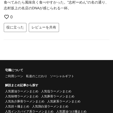
食べてみたら風味良く食べやすかった。"志村ーめん"の名の通り、
志村坂上の名店のDNAが感じられる一杯。
0
役に立った
レビューを共有
宅麺について
ご利用シーン
私達のこだわり
ソーシャルギフト
解説まとめ記事から探す
人気醤油ラーメンまとめ
人気塩ラーメンまとめ
人気味噌ラーメンまとめ
人気豚骨ラーメンまとめ
人気魚介豚骨ラーメンまとめ
人気家系ラーメンまとめ
人気担々麺まとめ
人気鶏白湯ラーメンまとめ
人気インスパイア系ラーメンまとめ
人気醤油つけ麺まとめ