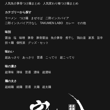
人気魚介豚骨つけ麺まとめ
人気変わり種つけ麺まとめ
カテゴリーから探す
ラーメン
つけ麺
まぜそば
二郎インスパイア
二郎インスパイア汁なし
TAKUMEN LABO
カレー
その他
味別
醤油
塩
味噌
豚骨
豚骨醤油
魚介豚骨
煮干し
鶏白湯
家系
旨辛
担々麺
個性派
グッズ・セット
味わい
超あっさり
あっさり
普通
こってり
超こってり
味の濃さ
超薄味
薄味
普通
濃味
超濃味
麺の太さ
超細麺
細麺
普通
太麺
超太麺