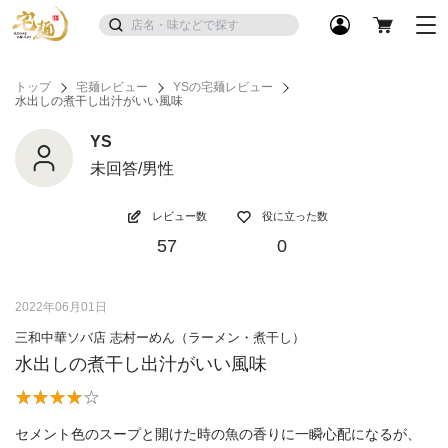
トップ
宅麺レビュー
YSの宅麺レビュー
水出しの煮干し出汁がいい風味
YS
未回答/男性
レビュー数
役に立った数
57
0
2022年06月01日
三和中華ソバ店 志村ーめん（ラーメン・煮干し）
水出しの煮干し出汁がいい風味
セメント色のスープと開けた時の魚の香りに一瞬心配になるが、