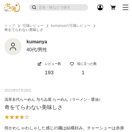
トップ
宅麺レビュー
kumanyaの宅麺レビュー
奇をてらわない美味しさ
kumanya
40代/男性
レビュー数
役に立った数
193
1
2022年07月28日
浅草名代らーめん 与ろゐ屋 らーめん（ラーメン・醤油）
奇をてらわない美味しさ
何かわしゃわしゃした感じの麺は結構好み。チャーシューは赤身