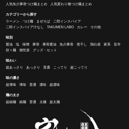
人気魚介豚骨つけ麺まとめ
人気変わり種つけ麺まとめ
カテゴリーから探す
ラーメン
つけ麺
まぜそば
二郎インスパイア
二郎インスパイア汁なし
TAKUMEN LABO
カレー
その他
味別
醤油
塩
味噌
豚骨
豚骨醤油
魚介豚骨
煮干し
鶏白湯
家系
旨辛
担々麺
個性派
グッズ・セット
味わい
超あっさり
あっさり
普通
こってり
超こってり
味の濃さ
超薄味
薄味
普通
濃味
超濃味
麺の太さ
超細麺
細麺
普通
太麺
超太麺