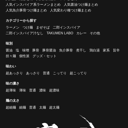
人気インスパイア系ラーメンまとめ
人気醤油つけ麺まとめ
人気魚介豚骨つけ麺まとめ
人気変わり種つけ麺まとめ
カテゴリーから探す
ラーメン
つけ麺
まぜそば
二郎インスパイア
二郎インスパイア汁なし
TAKUMEN LABO
カレー
その他
味別
醤油
塩
味噌
豚骨
豚骨醤油
魚介豚骨
煮干し
鶏白湯
家系
旨辛
担々麺
個性派
グッズ・セット
味わい
超あっさり
あっさり
普通
こってり
超こってり
味の濃さ
超薄味
薄味
普通
濃味
超濃味
麺の太さ
超細麺
細麺
普通
太麺
超太麺