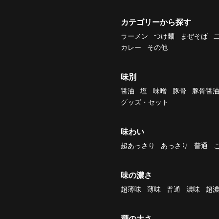
カテゴリーから探す
ラーメン
つけ麺
まぜそば
カレー
その他
味別
醤油
塩
味噌
豚骨
豚骨醤
グッズ・セット
味わい
超あっさり
あっさり
普通
味の濃さ
超薄味
薄味
普通
濃味
超
麺の太さ