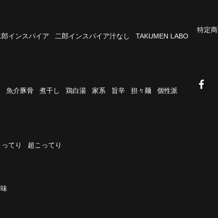
特定商
二郎インスパイア
二郎インスパイア汁なし
TAKUMEN LABO
油
魚介豚骨
煮干し
鶏白湯
家系
旨辛
担々麺
個性派
こってり
超こってり
濃味