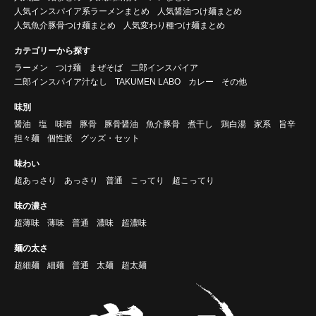
人気インスパイア系ラーメンまとめ
人気醤油つけ麺まとめ
人気魚介豚骨つけ麺まとめ
人気変わり種つけ麺まとめ
カテゴリーから探す
ラーメン
つけ麺
まぜそば
二郎インスパイア
二郎インスパイア汁なし
TAKUMEN LABO
カレー
その他
味別
醤油
塩
味噌
豚骨
豚骨醤油
魚介豚骨
煮干し
鶏白湯
家系
旨辛
担々麺
個性派
グッズ・セット
味わい
超あっさり
あっさり
普通
こってり
超こってり
味の濃さ
超薄味
薄味
普通
濃味
超濃味
麺の太さ
超細麺
細麺
普通
太麺
超太麺