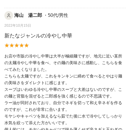
海山 湯二郎
・50代/男性
2022年10月15日
新たなジャンルの冷やし中華
お店や市販の冷やし中華は大半が極細麺ですが、地元に近い某所
の太麺冷やし中華を食べ、その麺の美味さに感動し、こちらを食
べてみたくなりました。
こちらも太麺ですが、これをキンキンに締めて食べるとやはり麺
の美味さをダイレクトに感じます。
スープはいわゆる冷やし中華のスープと大差はないのですが、こ
の麺と背脂を混ぜると二郎感を強く感じるので不思議です。
ラー油が同封されており、自分でネギを切って和え辛ネギを作る
のですが、これが非常に合います。
モヤシやキャベツを加えるなら茹でた後に水で冷やしてしっかり
水気を絞って添えた方がいいです。
個人的には、モヤシやキャベツで味を薄くせず辛ネギと玉ねぎの