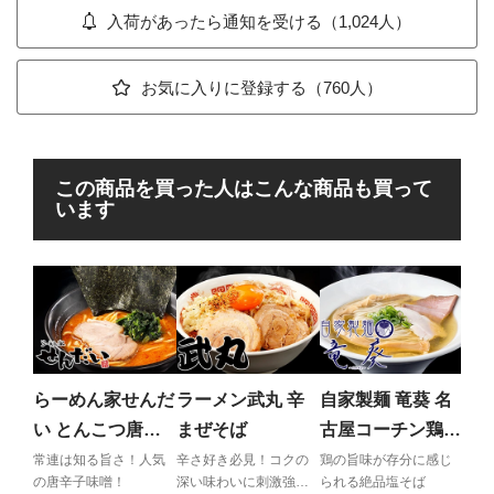
入荷があったら通知を受ける（1,024人）
お気に入りに登録する（760人）
この商品を買った人はこんな商品も買って
います
カッ
ら
ビジ
も感
らーめん家せんだ
ラーメン武丸 辛
自家製麺 竜葵 名
魚介
い とんこつ唐辛
まぜそば
古屋コーチン鶏塩
子味噌
そば
常連は知る旨さ！人気
辛さ好き必見！コクの
鶏の旨味が存分に感じ
の唐辛子味噌！
深い味わいに刺激強め
られる絶品塩そば