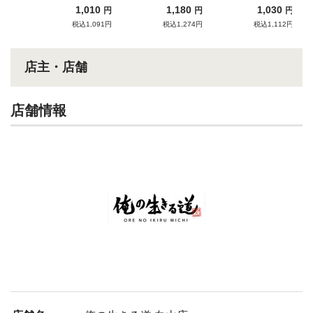
の辛さがたまらない新
1,010
1,180
1,030
円
円
円
感覚インスパイア系ま
税込1,091円
税込1,274円
税込1,112円
ぜそば！
店主・店舗
店舗情報