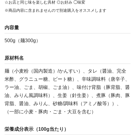
☆お店と同じ味を楽しむ具材 ◎お好み ◯味変
※商品内容に含まれませんので別途購入をオススメします
内容量
500g（麺300g）
原材料名
麺（小麦粉（国内製造）/かんすい）、タレ（醤油、完全
米酢、グラニュー糖、ビート糖）、辛味調味料（唐辛子、
ラー油、ごま、胡椒、ごま油）、味付け背脂（豚背脂、醤
油、みりん風調味料）、生姜（針生姜）、煮豚（豚肉、豚
背脂、醤油、みりん、砂糖/調味料（アミノ酸等））、
（一部に小麦・豚肉・ごま・大豆を含む）
栄養成分表示（100g当たり）