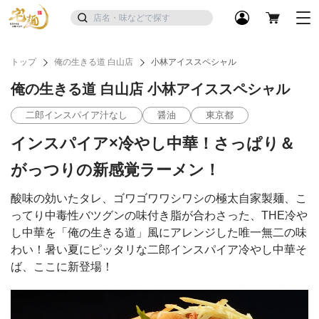
トップ
俺の生きる道 白山店
小林アイススペシャル
俺の生きる道 白山店 小林アイススペシャル
二郎インスパイア汁なし
醤油
東京都
インスパイア×冷やし中華！さっぱり＆
がっつりの新感覚ラーメン！
酸味の効いたタレ、ゴワゴワワシワシの極太自家製麺、こ
ってり中毒性バツグンの味付き脂が合わさった、THE冷や
し中華を「俺の生きる道」風にアレンジした唯一無二の味
わい！暑い夏にピッタリな二郎インスパイア冷やし中華そ
ば、ここに新登場！