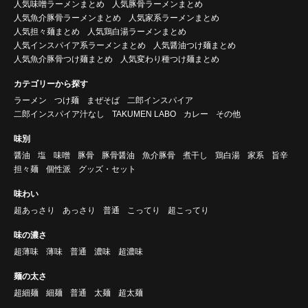
人気味噌ラーメンまとめ
人気豚骨ラーメンまとめ
人気魚介豚骨ラーメンまとめ
人気家系ラーメンまとめ
人気担々麺まとめ
人気鶏白湯ラーメンまとめ
人気インスパイア系ラーメンまとめ
人気醤油つけ麺まとめ
人気魚介豚骨つけ麺まとめ
人気変わり種つけ麺まとめ
カテゴリーから探す
ラーメン
つけ麺
まぜそば
二郎インスパイア
二郎インスパイア汁なし
TAKUMEN LABO
カレー
その他
味別
醤油
塩
味噌
豚骨
豚骨醤油
魚介豚骨
煮干し
鶏白湯
家系
旨辛
担々麺
個性派
グッズ・セット
味わい
超あっさり
あっさり
普通
こってり
超こってり
味の濃さ
超薄味
薄味
普通
濃味
超濃味
麺の太さ
超細麺
細麺
普通
太麺
超太麺