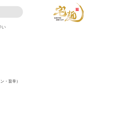
辛い
メン・旨辛）