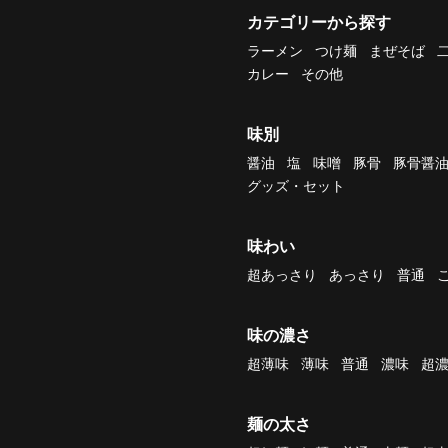
カテゴリーから探す
ラーメン
つけ麺
まぜそば
カレー
その他
味別
醤油
塩
味噌
豚骨
豚骨醤
グッズ・セット
味わい
超あっさり
あっさり
普通
味の濃さ
超薄味
薄味
普通
濃味
超
麺の太さ