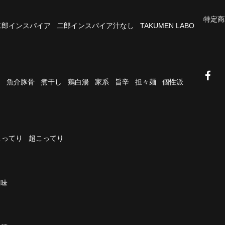
特定商
二郎インスパイア
二郎インスパイア汁なし
TAKUMEN LABO
油
魚介豚骨
煮干し
鶏白湯
家系
旨辛
担々麺
個性派
こってり
超こってり
濃味