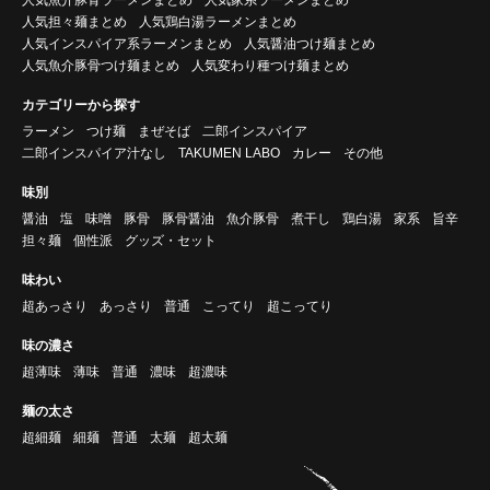
人気担々麺まとめ
人気鶏白湯ラーメンまとめ
人気インスパイア系ラーメンまとめ
人気醤油つけ麺まとめ
人気魚介豚骨つけ麺まとめ
人気変わり種つけ麺まとめ
カテゴリーから探す
ラーメン
つけ麺
まぜそば
二郎インスパイア
二郎インスパイア汁なし
TAKUMEN LABO
カレー
その他
味別
醤油
塩
味噌
豚骨
豚骨醤油
魚介豚骨
煮干し
鶏白湯
家系
旨辛
担々麺
個性派
グッズ・セット
味わい
超あっさり
あっさり
普通
こってり
超こってり
味の濃さ
超薄味
薄味
普通
濃味
超濃味
麺の太さ
超細麺
細麺
普通
太麺
超太麺