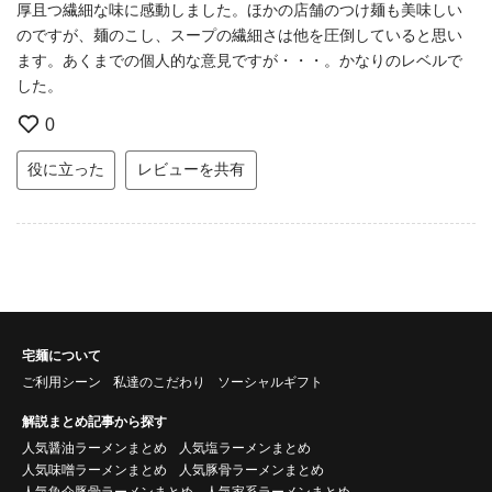
厚且つ繊細な味に感動しました。ほかの店舗のつけ麺も美味しい
のですが、麺のこし、スープの繊細さは他を圧倒していると思い
ます。あくまでの個人的な意見ですが・・・。かなりのレベルで
した。
0
役に立った
レビューを共有
宅麺について
ご利用シーン
私達のこだわり
ソーシャルギフト
解説まとめ記事から探す
人気醤油ラーメンまとめ
人気塩ラーメンまとめ
人気味噌ラーメンまとめ
人気豚骨ラーメンまとめ
人気魚介豚骨ラーメンまとめ
人気家系ラーメンまとめ