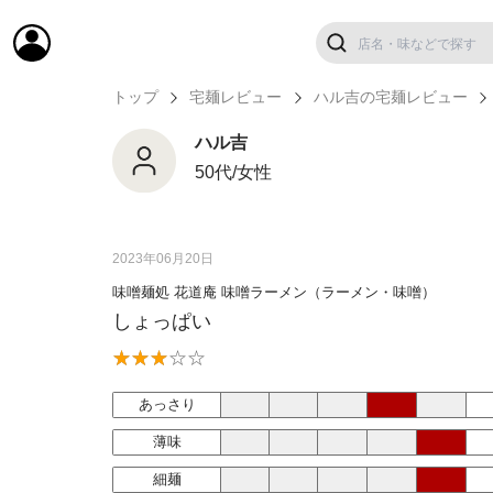
トップ
宅麺レビュー
ハル吉の宅麺レビュー
ハル吉
50代/女性
2023年06月20日
味噌麺処 花道庵 味噌ラーメン（ラーメン・味噌）
しょっぱい
あっさり
薄味
細麺