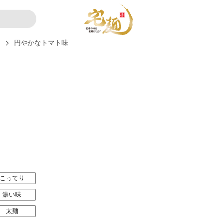
ー
円やかなトマト味
こってり
濃い味
太麺