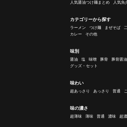
人気醤油つけ麺まとめ
人気魚
カテゴリーから探す
ラーメン
つけ麺
まぜそば
カレー
その他
味別
醤油
塩
味噌
豚骨
豚骨醤
グッズ・セット
味わい
超あっさり
あっさり
普通
味の濃さ
超薄味
薄味
普通
濃味
超