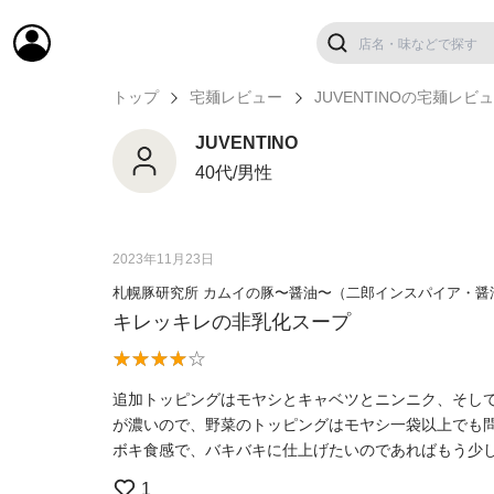
トップ
宅麺レビュー
JUVENTINOの宅麺レビ
JUVENTINO
40代/男性
2023年11月23日
札幌豚研究所 カムイの豚〜醤油〜（二郎インスパイア・醤
キレッキレの非乳化スープ
追加トッピングはモヤシとキャベツとニンニク、そして
が濃いので、野菜のトッピングはモヤシ一袋以上でも問
ボキ食感で、バキバキに仕上げたいのであればもう少
1