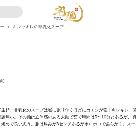
ュー
キレッキレの非乳化スープ
油）
生卵。非乳化のスープは喉に張り付くほどにカエシが強くキレキレ。醤
題無い。その麺は立体感のある太麺で茹で時間は5〜10分とあるが、初
し短めで良い思う。豚は厚みが3センチあるがホロホロで柔らかく、スー