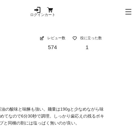
ログイン
カート
レビュー数
役に立った数
574
1
油の酸味と味醂も強い。麺量は190gと少なめながら味
めてなので6分30秒で調理。しっかり歯応えの残るボキ
プと同梱の割には塩っぱく無いのが良い。