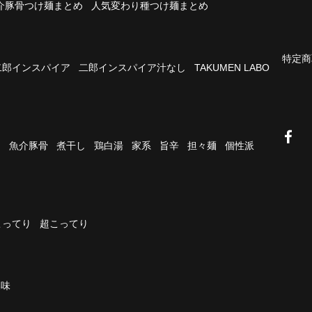
介豚骨つけ麺まとめ
人気変わり種つけ麺まとめ
特定商
二郎インスパイア
二郎インスパイア汁なし
TAKUMEN LABO
油
魚介豚骨
煮干し
鶏白湯
家系
旨辛
担々麺
個性派
こってり
超こってり
濃味