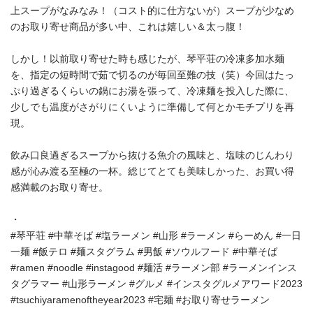
上スープがなみなみ！（コスト的に仕方ないが）スープが少なめ
のお取り寄せ商品が多い中、これは嬉しい＆太っ腹！
しかし！以前取り寄せた時も感じたが、琴平荘の冷凍多加水麺
を、指定の短時間で茹で切るのが毎回至難の技（笑）今回はたっ
ぷり過ぎるくらいの鍋にお湯を張って、冷凍麺を投入した際に、
少しでも温度がさがりにくいように準備して何とかモチプリを再
現。
飲み口良過ぎるスープから抜ける魚介の風味と、塩味のじんわり
感が沁み渡る至極の一杯。総じてとても美味しかった、お買い得
感満載のお取り寄せ。
・
⁡#琴平荘 #中華そば #塩ラーメン #山形 #ラーメン #らーめん #一日
一麺 #飯テロ #麺スタグラム #男飯 #ソウルフード #中華そば
#ramen #noodle #instagood #麺活 #ラーメン部 #ラーメンインス
タグラマー #山形ラーメン #グルメ #インスタグルメアワード2023
#tsuchiyaramenoftheyear2023 #宅麺 #お取り寄せラーメン