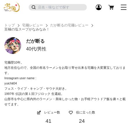
トップ
宅麺レビュー
だが断るの宅麺レビュー
至極の塩スープがなみなみ！
だが断る
40代/男性
宅麺歴10年。
地方在住なので、全国の有名ラーメンをお取り寄せ出来る宅麺を大変重宝しておりま
す。
Instagram user name :
yuichit04
フェス・ライブ・キャンプ・サウナ大好き。
1997年 伝説の第１回フジロック 生還組。
山形市を中心に県内外のラーメン・美味しかった物・お手軽アウトドア飯を粛々と載
せてます。
レビュー数
役に立った数
41
24