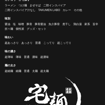
ラーメン
つけ麺
まぜそば
二郎インスパイア
二郎インスパイア汁なし
TAKUMEN LABO
カレー
その他
味別
醤油
塩
味噌
豚骨
豚骨醤油
魚介豚骨
煮干し
鶏白湯
家系
旨辛
担々麺
個性派
グッズ・セット
味わい
超あっさり
あっさり
普通
こってり
超こってり
味の濃さ
超薄味
薄味
普通
濃味
超濃味
麺の太さ
超細麺
細麺
普通
太麺
超太麺